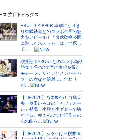
ース 注目トピックス
FRUITS ZIPPER 車掌になりき
り東武鉄道とのコラボ企画の魅
力をアピール！「東武動物公園
に貼ったステッカーはぜひ探し
て！」
櫻井翔 BAKUNEとのコラボ商品
発売！“翔”の文字に着想を得た
モチーフデザインとメンバーカ
ラーの赤など随所にこだわり
が…
【TIF2026】乃木坂46五百城茉
央、奥田いろはの「カフェオー
レ」登場！生歌と生ギターで聴
かせる。赤えんぴつ作詞作曲の
あの曲を…
【TIF2026】ふるっぱー櫻井優