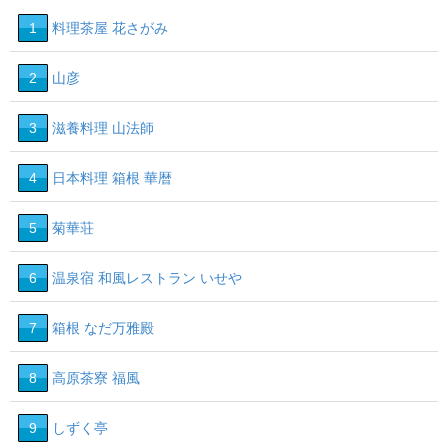
1
料理茶屋 花さがみ
2
山彦
3
滋養料理 山法師
4
日本料理 箱根 華暦
5
菊華荘
6
温泉宿 和風レストラン いせや
7
箱根 なだ万雅殿
8
高原茶寮 福風
9
しずく亭