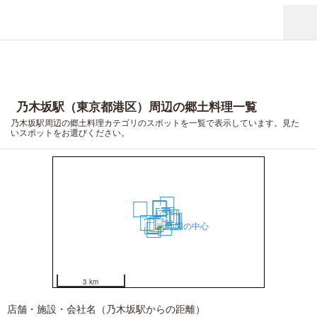
乃木坂駅（東京都港区）周辺の郷土料理一覧
乃木坂駅周辺の郷土料理カテゴリのスポットを一覧で表示しています。見た
いスポットをお選びください。
7
2
1
18
6
3
11
9
4
5
14
15
20
17
12
8
10
13
16
19
3 km
店舗・施設・会社名（乃木坂駅からの距離）