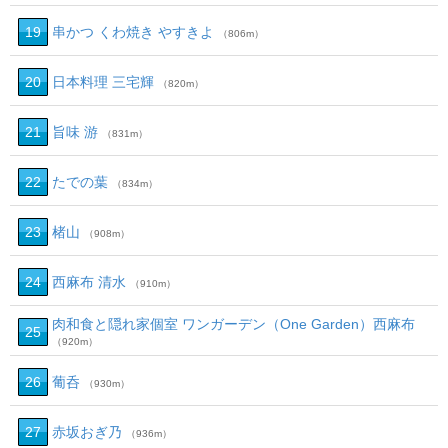
19
串かつ くわ焼き やすきよ
（806m）
20
日本料理 三宅輝
（820m）
21
旨味 游
（831m）
22
たでの葉
（834m）
23
楮山
（908m）
24
西麻布 清水
（910m）
肉和食と隠れ家個室 ワンガーデン（One Garden）西麻布
25
（920m）
26
葡呑
（930m）
27
赤坂おぎ乃
（936m）