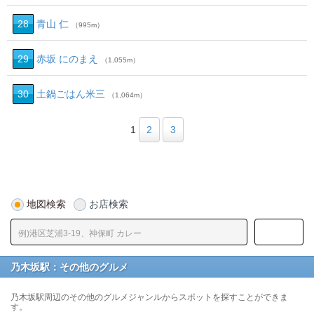
28
青山 仁
（995m）
29
赤坂 にのまえ
（1,055m）
30
土鍋ごはん米三
（1,064m）
1
2
3
地図検索
お店検索
乃木坂駅：その他のグルメ
乃木坂駅周辺のその他のグルメジャンルからスポットを探すことができま
す。