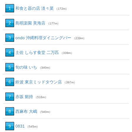
1
和食と器の店 淡々菜
（172m）
2
島唄楽園 美海店
（177m）
3
ondo 沖縄料理ダイニングバー
（239m）
4
土佐 しらす食堂 二万匹
（339m）
5
旬の味 いち
（340m）
6
鈴波 東京ミッドタウン店
（397m）
7
赤坂 剱持
（516m）
8
西麻布 大嶋
（540m）
9
0831
（545m）