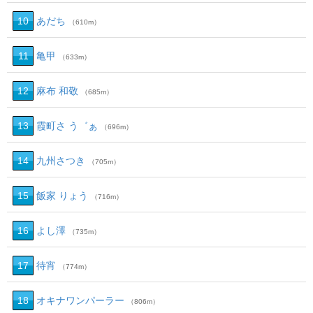
10
あだち
（610m）
11
亀甲
（633m）
12
麻布 和敬
（685m）
13
霞町さ う゛ぁ
（696m）
14
九州さつき
（705m）
15
飯家 りょう
（716m）
16
よし澤
（735m）
17
待宵
（774m）
18
オキナワンパーラー
（806m）