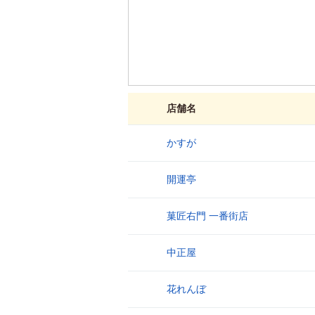
店舗名
かすが
1
開運亭
2
菓匠右門 一番街店
3
中正屋
4
花れんぼ
5