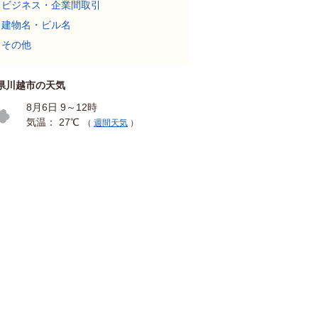
ビジネス・企業間取引
建物名・ビル名
その他
県川越市の天気
8月6日 9～12時
気温： 27℃
（
週間天気
）