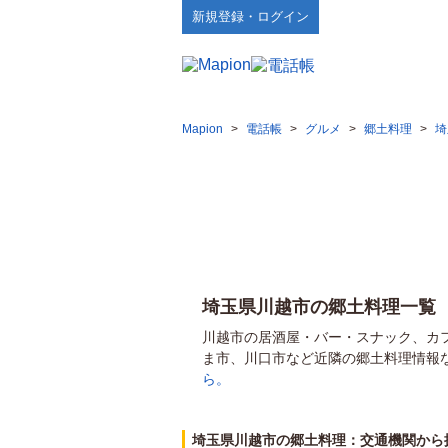
新規登録・ログイン
Mapion
>
電話帳
>
グルメ
>
郷土料理
>
埼
埼玉県川越市の郷土料理一覧
川越市の居酒屋・バー・スナック、カ
ま市、川口市など近隣の郷土料理情報
ら。
埼玉県川越市の郷土料理：交通機関から