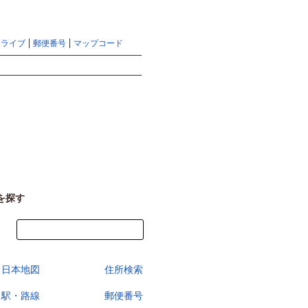
地図検索ならマピオントップ
ヘルプ
サイトマップ
ドライブ
郵便番号
マップコード
検索
を探す
今すぐ地図を見る
日本地図
住所検索
駅・路線
郵便番号