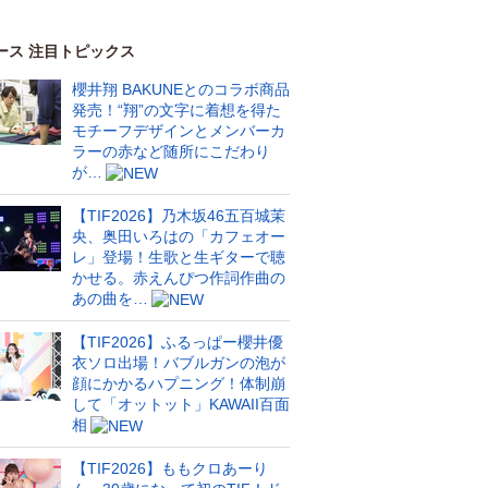
ース 注目トピックス
櫻井翔 BAKUNEとのコラボ商品
発売！“翔”の文字に着想を得た
モチーフデザインとメンバーカ
ラーの赤など随所にこだわり
が…
【TIF2026】乃木坂46五百城茉
央、奥田いろはの「カフェオー
レ」登場！生歌と生ギターで聴
かせる。赤えんぴつ作詞作曲の
あの曲を…
【TIF2026】ふるっぱー櫻井優
衣ソロ出場！バブルガンの泡が
顔にかかるハプニング！体制崩
して「オットット」KAWAII百面
相
【TIF2026】ももクロあーり