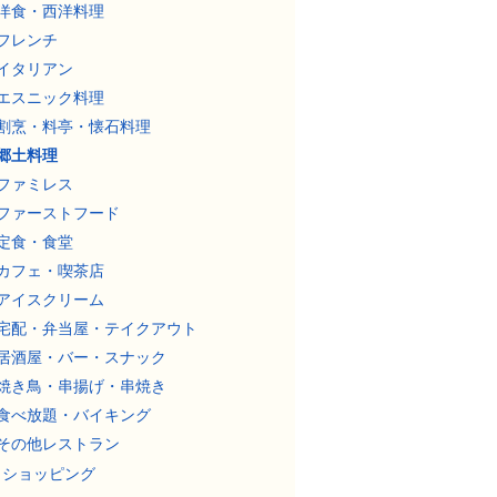
洋食・西洋料理
フレンチ
イタリアン
エスニック料理
割烹・料亭・懐石料理
郷土料理
ファミレス
ファーストフード
定食・食堂
カフェ・喫茶店
アイスクリーム
宅配・弁当屋・テイクアウト
居酒屋・バー・スナック
焼き鳥・串揚げ・串焼き
食べ放題・バイキング
その他レストラン
ショッピング