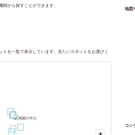
機関から探すことができます。
地図
ットを一覧で表示しています。見たいスポットをお選びく
4
1
3
2
コン
5
6
7