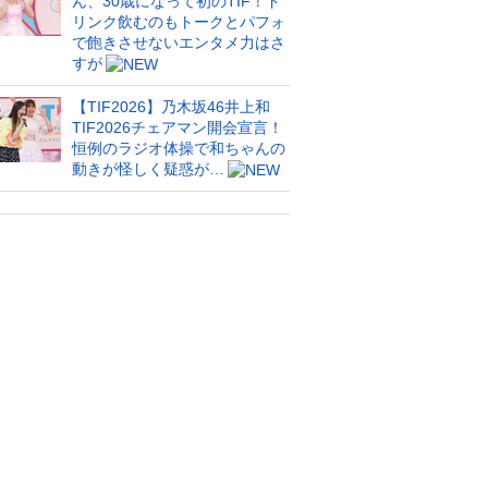
ん、30歳になって初のTIF！ド
リンク飲むのもトークとパフォ
で飽きさせないエンタメ力はさ
すが
【TIF2026】乃木坂46井上和
TIF2026チェアマン開会宣言！
恒例のラジオ体操で和ちゃんの
動きが怪しく疑惑が…