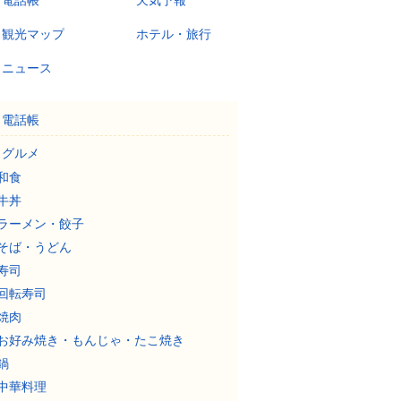
電話帳
天気予報
観光マップ
ホテル・旅行
ニュース
電話帳
グルメ
和食
牛丼
ラーメン・餃子
そば・うどん
寿司
回転寿司
焼肉
お好み焼き・もんじゃ・たこ焼き
鍋
中華料理