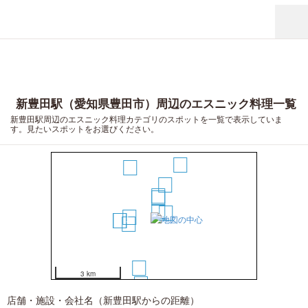
新豊田駅（愛知県豊田市）周辺のエスニック料理一覧
新豊田駅周辺のエスニック料理カテゴリのスポットを一覧で表示していま
す。見たいスポットをお選びください。
11
10
5
3
2
1
4
6
8
9
7
12
3 km
13
店舗・施設・会社名（新豊田駅からの距離）