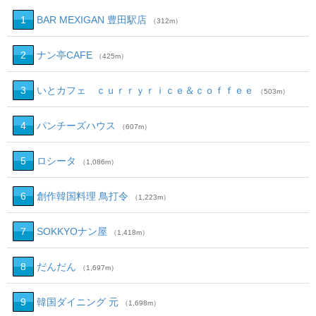
1
BAR MEXIGAN 豊田駅店
（312m）
2
ナン亭CAFE
（425m）
3
いとカフェ ｃｕｒｒｙｒｉｃｅ＆ｃｏｆｆｅｅ
（503m）
4
パンチーズハウス
（607m）
5
ロシータ
（1,086m）
6
創作韓国料理 鳥打令
（1,223m）
7
SOKKYOナン屋
（1,418m）
8
だんだん
（1,697m）
9
韓国ダイニング 元
（1,698m）