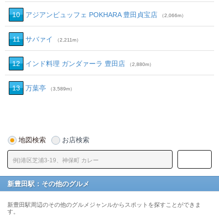
10
アジアンビュッフェ POKHARA 豊田貞宝店
（2,066m）
11
サバァイ
（2,211m）
12
インド料理 ガンダァーラ 豊田店
（2,880m）
13
万葉亭
（3,589m）
地図検索
お店検索
新豊田駅：その他のグルメ
新豊田駅周辺のその他のグルメジャンルからスポットを探すことができま
す。