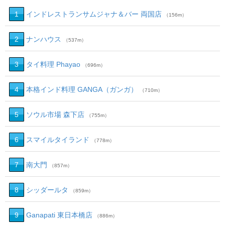
1
インドレストランサムジャナ＆バー 両国店
（156m）
2
ナンハウス
（537m）
3
タイ料理 Phayao
（696m）
4
本格インド料理 GANGA（ガンガ）
（710m）
5
ソウル市場 森下店
（755m）
6
スマイルタイランド
（778m）
7
南大門
（857m）
8
シッダールタ
（859m）
9
Ganapati 東日本橋店
（886m）