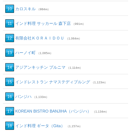
10
カロスキル
（984m）
11
インド料理 サッカール 森下店
（991m）
12
有限会社ＫＯＲＡＩＤＯＵ
（1,064m）
13
ハーノイ町
（1,085m）
14
アジアンキッチン プルニマ
（1,114m）
15
インドレストラン ナマステディブルング
（1,123m）
16
バンジハ
（1,133m）
17
KOREAN BISTRO BANJIHA（バンジハ）
（1,134m）
18
インド料理 ギータ（Gita）
（1,157m）