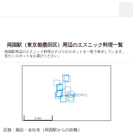
両国駅（東京都墨田区）周辺のエスニック料理一覧
両国駅周辺のエスニック料理カテゴリのスポットを一覧で表示しています。
見たいスポットをお選びください。
19
15
13
20
2
6
3
4
1
7
9
8
10
5
16
17
11
12
14
18
3 km
店舗・施設・会社名（両国駅からの距離）