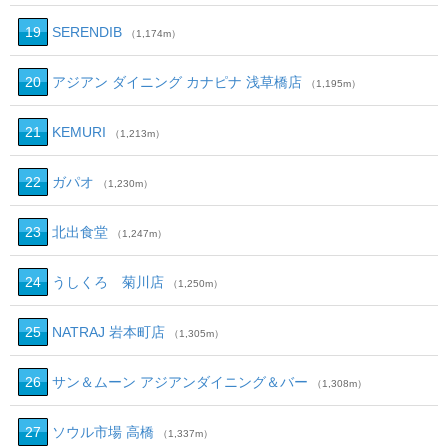
19
SERENDIB
（1,174m）
20
アジアン ダイニング カナピナ 浅草橋店
（1,195m）
21
KEMURI
（1,213m）
22
ガパオ
（1,230m）
23
北出食堂
（1,247m）
24
うしくろ 菊川店
（1,250m）
25
NATRAJ 岩本町店
（1,305m）
26
サン＆ムーン アジアンダイニング＆バー
（1,308m）
27
ソウル市場 高橋
（1,337m）