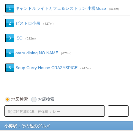
1
キャンドルライトカフェ＆レストラン 小樽Muse
（414m）
2
ビストロ小泉
（427m）
3
ISO
（622m）
4
otaru dining NO NAME
（673m）
5
Soup Curry House CRAZYSPICE
（947m）
地図検索
お店検索
小樽駅：その他のグルメ