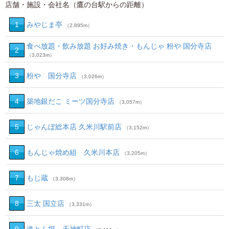
店舗・施設・会社名（鷹の台駅からの距離）
1
みやじま亭
（2,895m）
食べ放題・飲み放題 お好み焼き・もんじゃ 粉や 国分寺店
2
（3,023m）
3
粉や 国分寺店
（3,026m）
4
築地銀だこ ミーツ国分寺店
（3,057m）
5
じゃんぼ総本店 久米川駅前店
（3,152m）
6
もんじゃ焼め組 久米川本店
（3,205m）
7
もじ蔵
（3,308m）
8
三太 国立店
（3,331m）