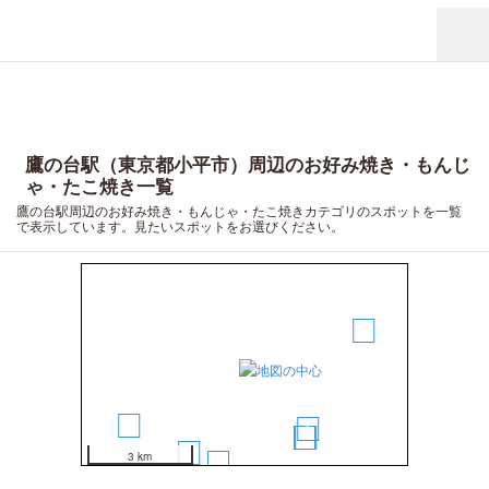
鷹の台駅（東京都小平市）周辺のお好み焼き・もんじ
ゃ・たこ焼き一覧
鷹の台駅周辺のお好み焼き・もんじゃ・たこ焼きカテゴリのスポットを一覧
で表示しています。見たいスポットをお選びください。
6
5
9
10
1
2
3
4
8
3 km
7