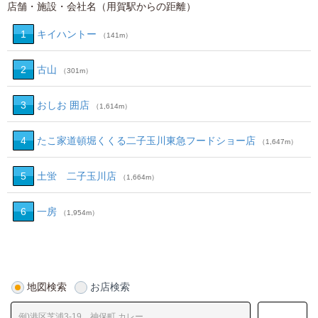
店舗・施設・会社名（用賀駅からの距離）
1
キイハントー
（141m）
2
古山
（301m）
3
おしお 囲店
（1,614m）
4
たこ家道頓堀くくる二子玉川東急フードショー店
（1,647m）
5
土蛍 二子玉川店
（1,664m）
6
一房
（1,954m）
地図検索
お店検索