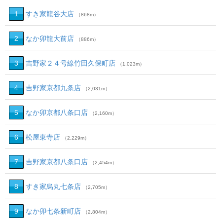
1
すき家龍谷大店
（868m）
2
なか卯龍大前店
（886m）
3
吉野家２４号線竹田久保町店
（1,023m）
4
吉野家京都九条店
（2,031m）
5
なか卯京都八条口店
（2,160m）
6
松屋東寺店
（2,229m）
7
吉野家京都八条口店
（2,454m）
8
すき家烏丸七条店
（2,705m）
9
なか卯七条新町店
（2,804m）