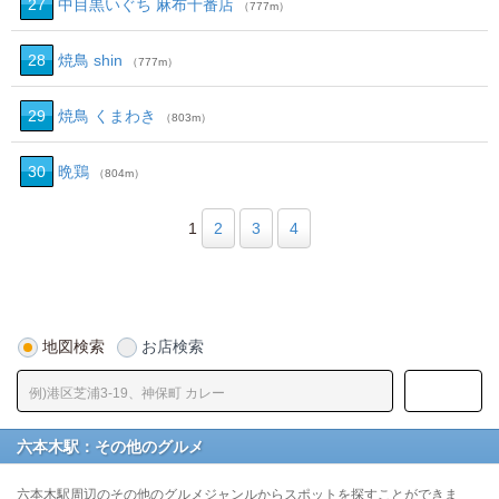
27
中目黒いぐち 麻布十番店
（777m）
28
焼鳥 shin
（777m）
29
焼鳥 くまわき
（803m）
30
晩鶏
（804m）
1
2
3
4
地図検索
お店検索
六本木駅：その他のグルメ
六本木駅周辺のその他のグルメジャンルからスポットを探すことができま