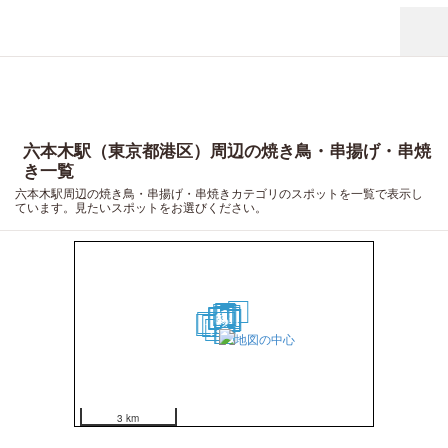
六本木駅（東京都港区）周辺の焼き鳥・串揚げ・串焼
き一覧
六本木駅周辺の焼き鳥・串揚げ・串焼きカテゴリのスポットを一覧で表示し
ています。見たいスポットをお選びください。
18
9
3
7
12
1
6
8
5
4
10
13
11
19
2
20
16
17
14
15
3 km