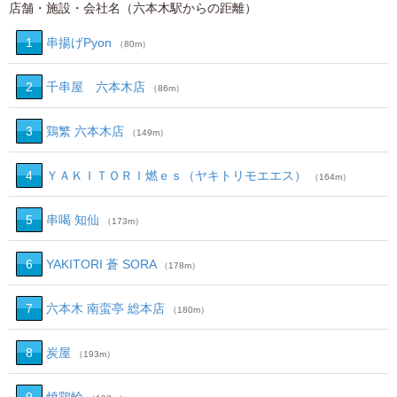
店舗・施設・会社名（六本木駅からの距離）
1
串揚げPyon
（80m）
2
千串屋 六本木店
（86m）
3
鶏繁 六本木店
（149m）
4
ＹＡＫＩＴＯＲＩ燃ｅｓ（ヤキトリモエエス）
（164m）
5
串喝 知仙
（173m）
6
YAKITORI 蒼 SORA
（178m）
7
六本木 南蛮亭 総本店
（180m）
8
炭屋
（193m）