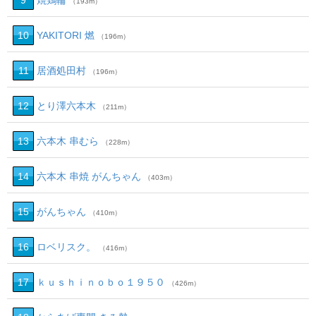
9
焼鶏輪
（193m）
10
YAKITORI 燃
（196m）
11
居酒処田村
（196m）
12
とり澤六本木
（211m）
13
六本木 串むら
（228m）
14
六本木 串焼 がんちゃん
（403m）
15
がんちゃん
（410m）
16
ロベリスク。
（416m）
17
ｋｕｓｈｉｎｏｂｏ１９５０
（426m）