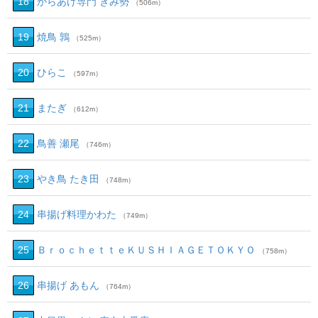
18
からあげ専門 きみ勢
（506m）
19
焼鳥 鶉
（525m）
20
ひらこ
（597m）
21
またぎ
（612m）
22
鳥善 瀬尾
（746m）
23
やき鳥 たき田
（748m）
24
串揚げ料理かわた
（749m）
25
ＢｒｏｃｈｅｔｔｅＫＵＳＨＩＡＧＥＴＯＫＹＯ
（758m）
26
串揚げ あもん
（764m）