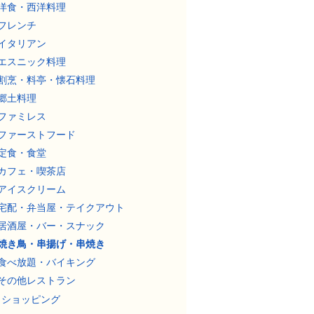
洋食・西洋料理
フレンチ
イタリアン
エスニック料理
割烹・料亭・懐石料理
郷土料理
ファミレス
ファーストフード
定食・食堂
カフェ・喫茶店
アイスクリーム
宅配・弁当屋・テイクアウト
居酒屋・バー・スナック
焼き鳥・串揚げ・串焼き
食べ放題・バイキング
その他レストラン
ショッピング