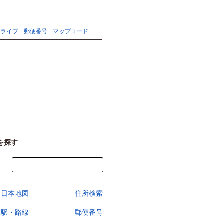
地図検索ならマピオントップ
ヘルプ
サイトマップ
ドライブ
郵便番号
マップコード
検索
を探す
今すぐ地図を見る
日本地図
住所検索
駅・路線
郵便番号