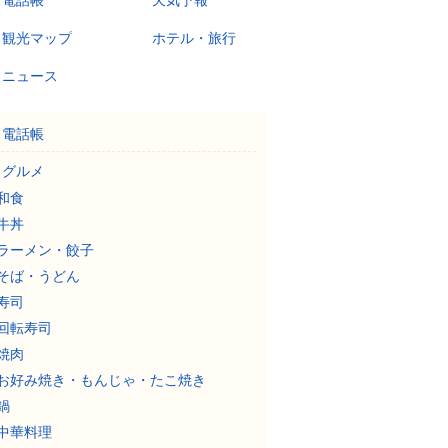
電話帳
天気予報
観光マップ
ホテル・旅行
ニュース
電話帳
グルメ
和食
牛丼
ラーメン・餃子
そば・うどん
寿司
回転寿司
焼肉
お好み焼き・もんじゃ・たこ焼き
鍋
中華料理