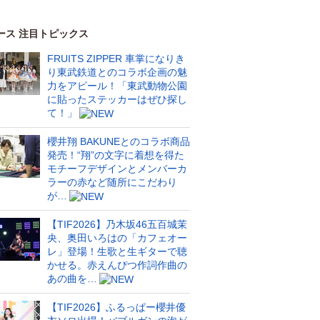
ース 注目トピックス
FRUITS ZIPPER 車掌になりき
り東武鉄道とのコラボ企画の魅
力をアピール！「東武動物公園
に貼ったステッカーはぜひ探し
て！」
櫻井翔 BAKUNEとのコラボ商品
発売！“翔”の文字に着想を得た
モチーフデザインとメンバーカ
ラーの赤など随所にこだわり
が…
【TIF2026】乃木坂46五百城茉
央、奥田いろはの「カフェオー
レ」登場！生歌と生ギターで聴
かせる。赤えんぴつ作詞作曲の
あの曲を…
【TIF2026】ふるっぱー櫻井優