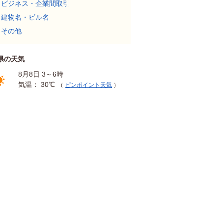
ビジネス・企業間取引
建物名・ビル名
その他
県の天気
8月8日 3～6時
気温： 30℃
（
ピンポイント天気
）