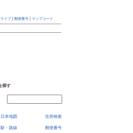
地図検索ならマピオントップ
ヘルプ
サイトマップ
ドライブ
郵便番号
マップコード
検索
を探す
今すぐ地図を見る
日本地図
住所検索
駅・路線
郵便番号