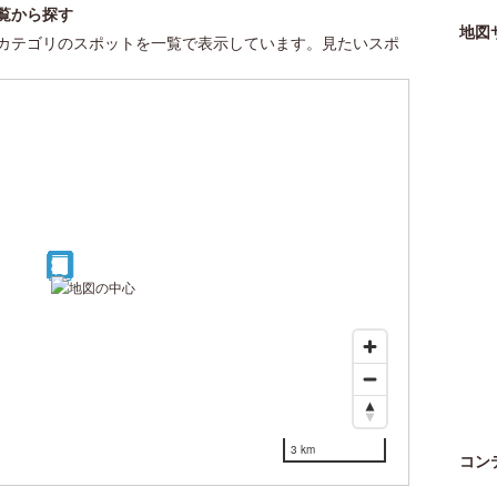
覧から探す
地図
カテゴリのスポットを一覧で表示しています。見たいスポ
26
27
28
29
30
18
19
20
16
21
23
24
10
11
12
14
22
25
3
7
8
9
15
17
1
2
4
5
6
13
3 km
コン