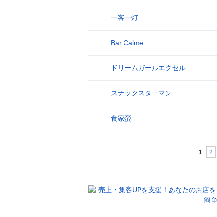
一客一灯
26
Bar Calme
27
ドリームガールエクセル
28
スナックスターマン
29
食家螢
30
1
2