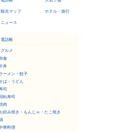
電話帳
天気予報
観光マップ
ホテル・旅行
ニュース
電話帳
グルメ
和食
牛丼
ラーメン・餃子
そば・うどん
寿司
回転寿司
焼肉
お好み焼き・もんじゃ・たこ焼き
鍋
中華料理