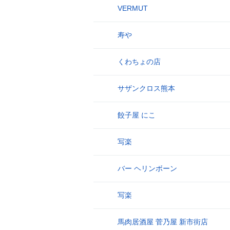
VERMUT
17
寿や
18
くわちょの店
19
サザンクロス熊本
20
餃子屋 にこ
21
写楽
22
バー ヘリンボーン
23
写楽
24
馬肉居酒屋 菅乃屋 新市街店
25