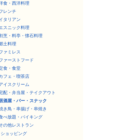
洋食・西洋料理
フレンチ
イタリアン
エスニック料理
割烹・料亭・懐石料理
郷土料理
ファミレス
ファーストフード
定食・食堂
カフェ・喫茶店
アイスクリーム
宅配・弁当屋・テイクアウト
居酒屋・バー・スナック
焼き鳥・串揚げ・串焼き
食べ放題・バイキング
その他レストラン
ショッピング