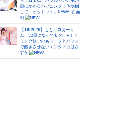
衣ソロ出場！バブルガンの泡が
顔にかかるハプニング！体制崩
して「オットット」KAWAII百面
相
【TIF2026】ももクロあーり
ん、30歳になって初のTIF！ド
リンク飲むのもトークとパフォ
で飽きさせないエンタメ力はさ
すが