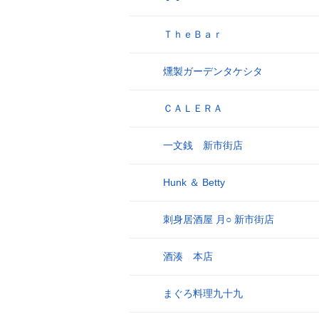
ＴｈｅＢａｒ
9
燻製ガーデンタケシタ
10
ＣＡＬＥＲＡ
11
一文銭 新市街店
12
Hunk ＆ Betty
13
刺身居酒屋 月○ 新市街店
14
酒湊 本店
15
まぐろ料理九十九
16