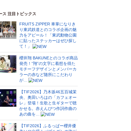
ース 注目トピックス
FRUITS ZIPPER 車掌になりき
り東武鉄道とのコラボ企画の魅
力をアピール！「東武動物公園
に貼ったステッカーはぜひ探し
て！」
櫻井翔 BAKUNEとのコラボ商品
発売！“翔”の文字に着想を得た
モチーフデザインとメンバーカ
ラーの赤など随所にこだわり
が…
【TIF2026】乃木坂46五百城茉
央、奥田いろはの「カフェオー
レ」登場！生歌と生ギターで聴
かせる。赤えんぴつ作詞作曲の
あの曲を…
【TIF2026】ふるっぱー櫻井優