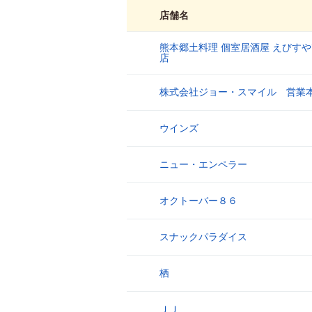
店舗名
熊本郷土料理 個室居酒屋 えびす
1
店
株式会社ジョー・スマイル 営業
2
ウインズ
3
ニュー・エンペラー
4
オクトーバー８６
5
スナックパラダイス
6
栖
7
ＪＪ
8