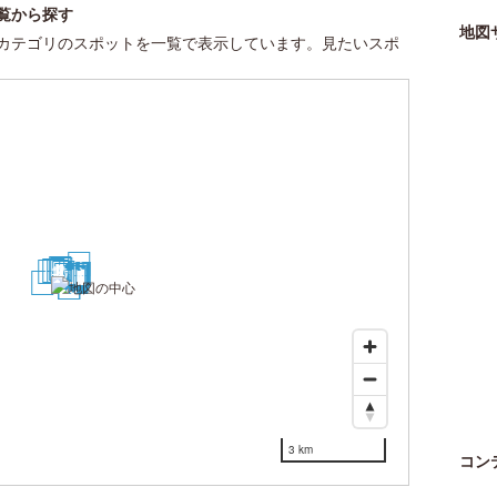
覧から探す
地図
カテゴリのスポットを一覧で表示しています。見たいスポ
15
1
2
4
6
3
5
19
20
21
22
24
7
10
12
14
18
11
16
17
8
9
23
28
27
29
30
13
25
26
3 km
コン