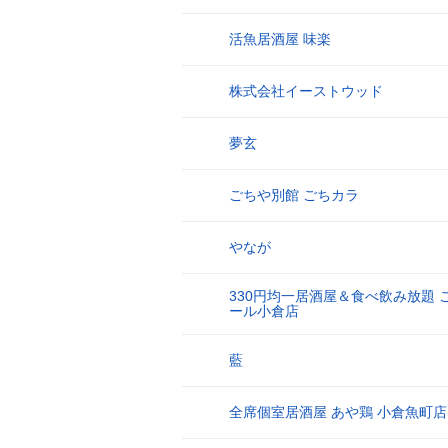
活魚居酒屋 味楽
9
株式会社イーストウッド
10
夢玄
11
ごちや別館 ごちカラ
12
やなが
13
330円均一居酒屋＆食べ飲み放題 
14
ール小倉店
藍
15
全席個室居酒屋 あや鶏 小倉魚町店
16