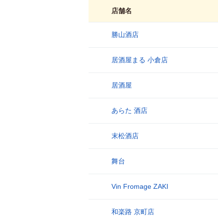
店舗名
勝山酒店
1
居酒屋まる 小倉店
2
居酒屋
3
あらた 酒店
4
末松酒店
5
舞台
6
Vin Fromage ZAKI
7
和楽路 京町店
8