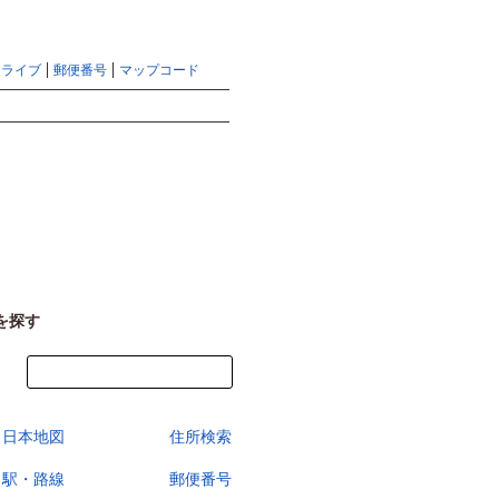
地図検索ならマピオントップ
ヘルプ
サイトマップ
ドライブ
郵便番号
マップコード
検索
を探す
今すぐ地図を見る
日本地図
住所検索
駅・路線
郵便番号