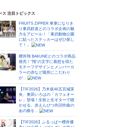
ース 注目トピックス
FRUITS ZIPPER 車掌になりき
り東武鉄道とのコラボ企画の魅
力をアピール！「東武動物公園
に貼ったステッカーはぜひ探し
て！」
櫻井翔 BAKUNEとのコラボ商品
発売！“翔”の文字に着想を得た
モチーフデザインとメンバーカ
ラーの赤など随所にこだわり
が…
【TIF2026】乃木坂46五百城茉
央、奥田いろはの「カフェオー
レ」登場！生歌と生ギターで聴
かせる。赤えんぴつ作詞作曲の
あの曲を…
【TIF2026】ふるっぱー櫻井優