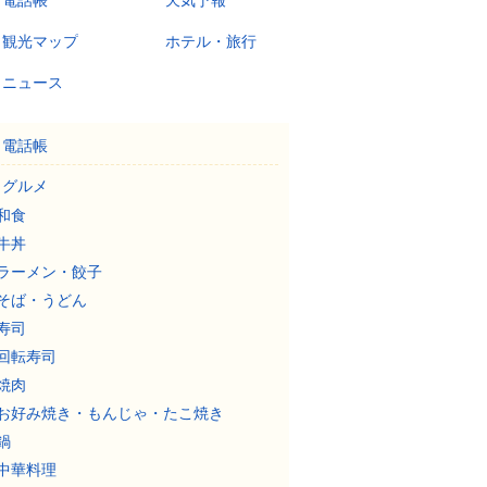
電話帳
天気予報
観光マップ
ホテル・旅行
ニュース
電話帳
グルメ
和食
牛丼
ラーメン・餃子
そば・うどん
寿司
回転寿司
焼肉
お好み焼き・もんじゃ・たこ焼き
鍋
中華料理