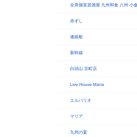
全席個室居酒屋 九州和食 八州 小
17
赤ずし
18
連絡船
19
新幹線
20
白頭山 京町店
21
Live House Maria
22
エルバリオ
23
マリア
24
九州の宴
25