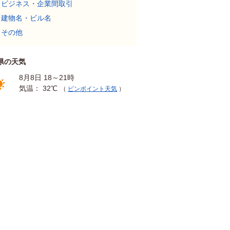
ビジネス・企業間取引
建物名・ビル名
その他
県の天気
8月8日 18～21時
気温： 32℃
（
ピンポイント天気
）