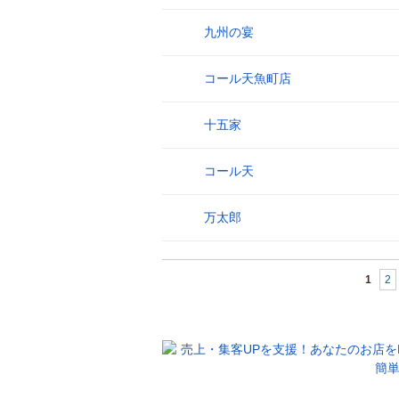
九州の宴
26
コール天魚町店
27
十五家
28
コール天
29
万太郎
30
1
2