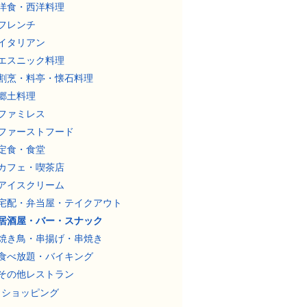
洋食・西洋料理
フレンチ
イタリアン
エスニック料理
割烹・料亭・懐石料理
郷土料理
ファミレス
ファーストフード
定食・食堂
カフェ・喫茶店
アイスクリーム
宅配・弁当屋・テイクアウト
居酒屋・バー・スナック
焼き鳥・串揚げ・串焼き
食べ放題・バイキング
その他レストラン
ショッピング