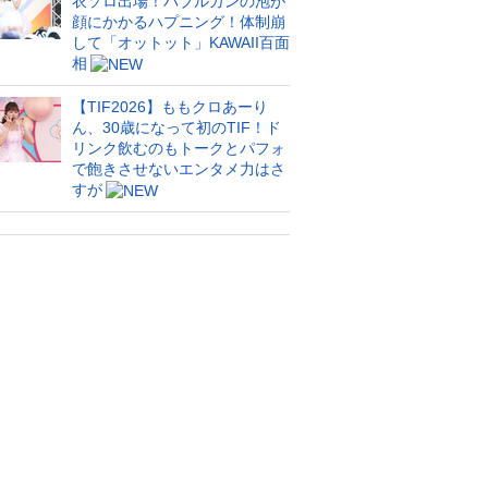
衣ソロ出場！バブルガンの泡が
顔にかかるハプニング！体制崩
して「オットット」KAWAII百面
相
【TIF2026】ももクロあーり
ん、30歳になって初のTIF！ド
リンク飲むのもトークとパフォ
で飽きさせないエンタメ力はさ
すが