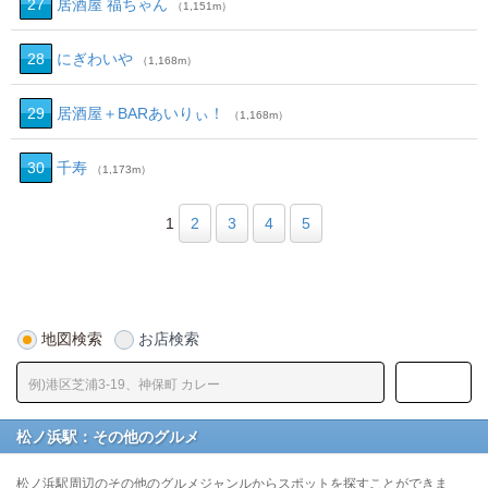
27
居酒屋 福ちゃん
（1,151m）
28
にぎわいや
（1,168m）
29
居酒屋＋BARあいりぃ！
（1,168m）
30
千寿
（1,173m）
1
2
3
4
5
地図検索
お店検索
松ノ浜駅：その他のグルメ
松ノ浜駅周辺のその他のグルメジャンルからスポットを探すことができま