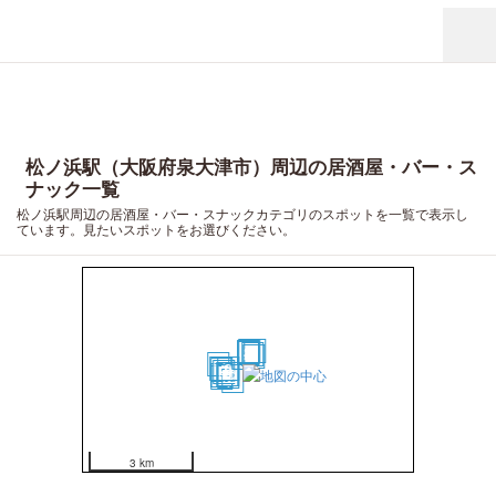
松ノ浜駅（大阪府泉大津市）周辺の居酒屋・バー・ス
ナック一覧
松ノ浜駅周辺の居酒屋・バー・スナックカテゴリのスポットを一覧で表示し
ています。見たいスポットをお選びください。
5
8
3
4
1
2
6
7
17
15
9
16
13
11
10
18
19
12
20
14
3 km