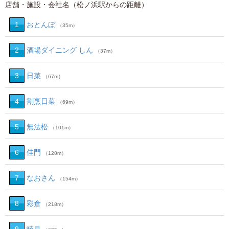
店舗・施設・会社名（松ノ浜駅からの距離）
1
おとんぼ
（35m）
2
酒場ダイニング しん
（37m）
3
日菜
（67m）
4
割烹日菜
（69m）
5
無法松
（101m）
6
佳門
（128m）
7
なおさん
（154m）
8
彩倉
（218m）