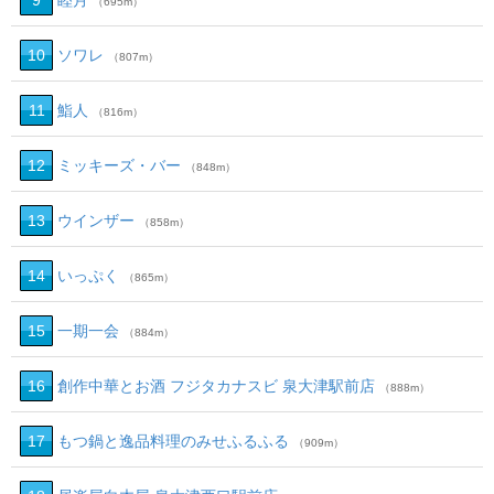
9
睦月
（695m）
10
ソワレ
（807m）
11
鮨人
（816m）
12
ミッキーズ・バー
（848m）
13
ウインザー
（858m）
14
いっぷく
（865m）
15
一期一会
（884m）
16
創作中華とお酒 フジタカナスビ 泉大津駅前店
（888m）
17
もつ鍋と逸品料理のみせふるふる
（909m）