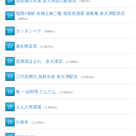
18
居楽屋白木屋 泉大津西口駅前店
（961m）
地鶏×海鮮 名物土鍋ご飯 個室居酒屋 酒肴庵 泉大津駅前店
19
（966m）
20
タッタシーテ
（996m）
21
逢礼惟楽居
（1,007m）
22
居酒屋ほまれ 泉大津店
（1,056m）
23
三代目網元 魚鮮水産 泉大津駅店
（1,061m）
24
肴 一品料理 だんだん
（1,063m）
25
えん人情酒場
（1,081m）
26
久留米
（1,105m）