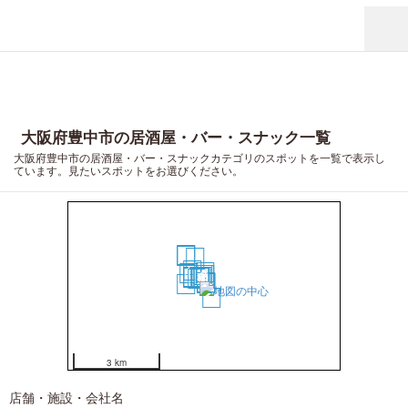
大阪府豊中市の居酒屋・バー・スナック一覧
大阪府豊中市の居酒屋・バー・スナックカテゴリのスポットを一覧で表示し
ています。見たいスポットをお選びください。
19
18
16
12
1
15
2
3
13
7
5
4
14
6
8
9
10
11
17
20
3 km
店舗・施設・会社名