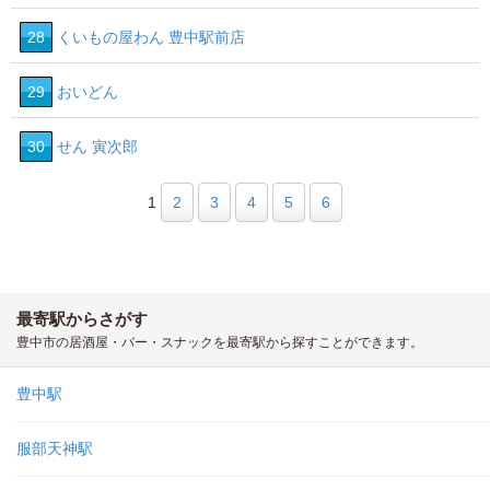
28
くいもの屋わん 豊中駅前店
29
おいどん
30
せん 寅次郎
1
2
3
4
5
6
最寄駅からさがす
豊中市の居酒屋・バー・スナックを最寄駅から探すことができます。
豊中駅
服部天神駅