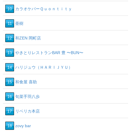
10
カラオケバーＱｕｏｎｔｉｔｙ
11
亜樹
12
和ZEN 岡町店
13
やきとりレストランBAR 豊 〜BUN〜
14
ハリジュウ（ＨＡＲＩＪＹＵ）
15
和食屋 喜助
16
旬菜手羽八歩
17
リベリカ本店
18
zovy bar