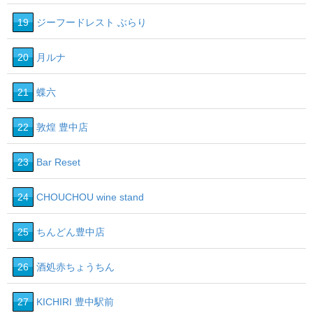
19
ジーフードレスト ぶらり
20
月ルナ
21
蝶六
22
敦煌 豊中店
23
Bar Reset
24
CHOUCHOU wine stand
25
ちんどん豊中店
26
酒処赤ちょうちん
27
KICHIRI 豊中駅前