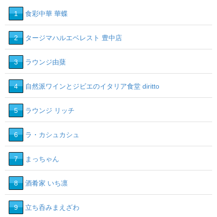
1
食彩中華 華蝶
2
タージマハルエベレスト 豊中店
3
ラウンジ由蘖
4
自然派ワインとジビエのイタリア食堂 diritto
5
ラウンジ リッチ
6
ラ・カシュカシュ
7
まっちゃん
8
酒肴家 いち凛
9
立ち呑みまえざわ