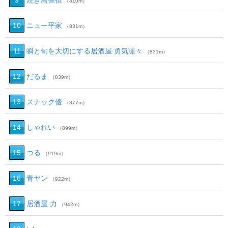
9
焼き鳥雀宿
（810m）
10
ニュー平家
（831m）
11
瞬と旬を大切にする居酒屋 勇気凛々
（831m）
12
だるま
（839m）
13
スナック優
（877m）
14
しゃれい
（899m）
15
つる
（919m）
16
青ヤン
（922m）
17
居酒屋 力
（942m）