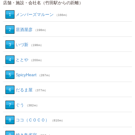
店舗・施設・会社名（竹田駅からの距離）
1
メンバーズマルーン
（166m）
2
居酒屋彦
（198m）
3
いづ新
（198m）
4
ととや
（200m）
5
SpicyHeart
（287m）
6
だるま屋
（377m）
7
ぐう
（382m）
8
ココ（ＣＯＣＯ）
（810m）