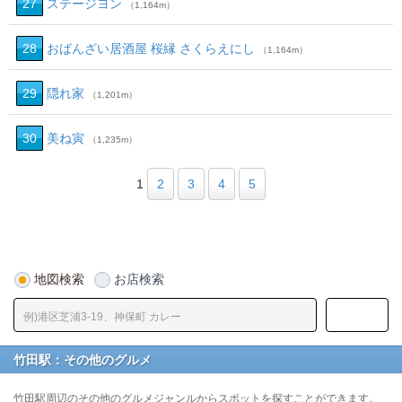
27
ステージヨン
（1,164m）
28
おばんざい居酒屋 桜縁 さくらえにし
（1,164m）
29
隠れ家
（1,201m）
30
美ね寅
（1,235m）
1
2
3
4
5
地図検索
お店検索
竹田駅：その他のグルメ
竹田駅周辺のその他のグルメジャンルからスポットを探すことができます。