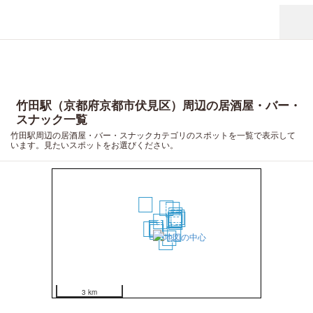
竹田駅（京都府京都市伏見区）周辺の居酒屋・バー・
スナック一覧
竹田駅周辺の居酒屋・バー・スナックカテゴリのスポットを一覧で表示して
います。見たいスポットをお選びください。
18
8
17
16
19
12
20
10
9
1
11
2
3
4
7
5
6
14
13
15
3 km