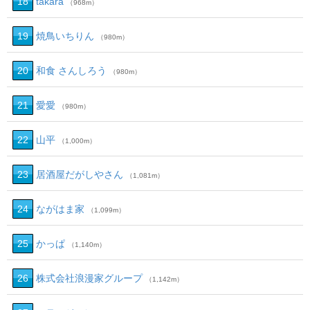
18
takara
（968m）
19
焼鳥いちりん
（980m）
20
和食 さんしろう
（980m）
21
愛愛
（980m）
22
山平
（1,000m）
23
居酒屋だがしやさん
（1,081m）
24
ながはま家
（1,099m）
25
かっぱ
（1,140m）
26
株式会社浪漫家グループ
（1,142m）