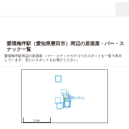
愛環梅坪駅（愛知県豊田市）周辺の居酒屋・バー・ス
ナック一覧
愛環梅坪駅周辺の居酒屋・バー・スナックカテゴリのスポットを一覧で表示
しています。見たいスポットをお選びください。
19
20
17
1
2
3
4
5
6
7
8
10
11
9
12
13
15
14
16
18
3 km