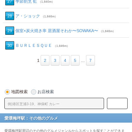
27
季節割烹 虹
（1,840m）
28
ア・ショック
（1,846m）
29
個室×炭火焼き串 居酒屋そわか〜SOWAKA〜
（1,846m）
30
ＢＵＲＬＥＳＱＵＥ
（1,846m）
1
2
3
4
5
…
7
地図検索
お店検索
愛環梅坪駅：その他のグルメ
愛環梅坪駅周辺のその他のグルメジャンルからスポットを探すことができま