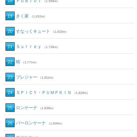
18
ＰＵＢ７０７
（1,599m）
19
きく家
（1,632m）
20
すなっくキュート
（1,633m）
21
Ｓｕｒｒｅｙ
（1,739m）
22
晴
（1,771m）
23
プレジャー
（1,811m）
24
ＳＰＩＣＹ・ＰＵＭＰＫＩＮ
（1,828m）
25
ロンケーナ
（1,838m）
26
バーロンケーナ
（1,839m）