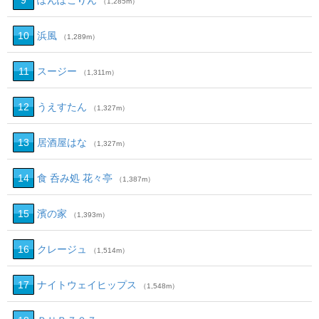
9
ぽんぽこりん
（1,285m）
10
浜風
（1,289m）
11
スージー
（1,311m）
12
うえすたん
（1,327m）
13
居酒屋はな
（1,327m）
14
食 呑み処 花々亭
（1,387m）
15
濱の家
（1,393m）
16
クレージュ
（1,514m）
17
ナイトウェイヒップス
（1,548m）