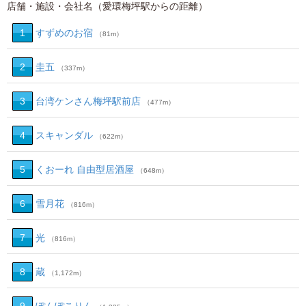
店舗・施設・会社名（愛環梅坪駅からの距離）
1
すずめのお宿
（81m）
2
圭五
（337m）
3
台湾ケンさん梅坪駅前店
（477m）
4
スキャンダル
（622m）
5
くおーれ 自由型居酒屋
（648m）
6
雪月花
（816m）
7
光
（816m）
8
蔵
（1,172m）