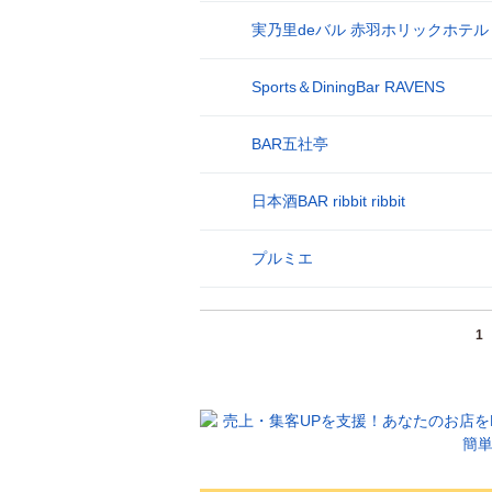
実乃里deバル 赤羽ホリックホテル
26
Sports＆DiningBar RAVENS
27
BAR五社亭
28
日本酒BAR ribbit ribbit
29
プルミエ
30
1