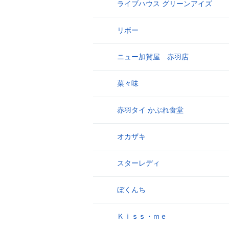
ライブハウス グリーンアイズ
17
リボー
18
ニュー加賀屋 赤羽店
19
菜々味
20
赤羽タイ かぶれ食堂
21
オカザキ
22
スターレディ
23
ぼくんち
24
Ｋｉｓｓ・ｍｅ
25