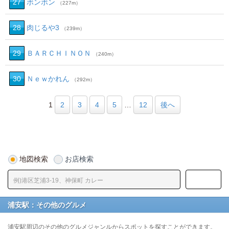
27
ボンボン
（227m）
28
肉じるや3
（239m）
29
ＢＡＲＣＨＩＮＯＮ
（240m）
30
Ｎｅｗかれん
（292m）
1
2
3
4
5
…
12
後へ
地図検索
お店検索
浦安駅：その他のグルメ
浦安駅周辺のその他のグルメジャンルからスポットを探すことができます。