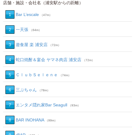
店舗・施設・会社名（浦安駅からの距離）
1
Bar L’escale
（47m）
2
一天張
（64m）
3
遊食屋 楽 浦安店
（72m）
4
蛇口焼酎＆宴会 ヤマネ肉店 浦安店
（72m）
5
ＣｌｕｂＳｅｌｅｎｅ
（74m）
6
三ぶちゃん
（78m）
7
エンタメ隠れ家Bar Seagull
（93m）
8
BAR INOHANA
（99m）