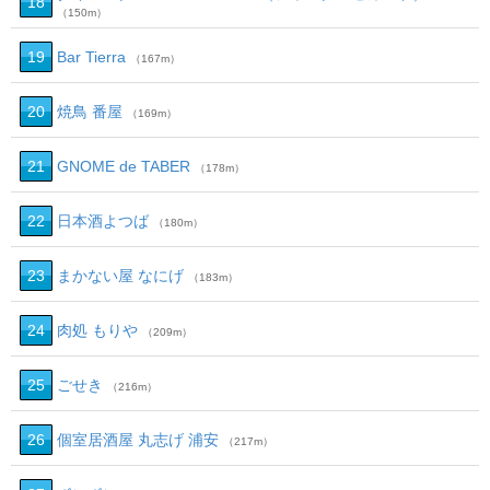
18
（150m）
19
Bar Tierra
（167m）
20
焼鳥 番屋
（169m）
21
GNOME de TABER
（178m）
22
日本酒よつば
（180m）
23
まかない屋 なにげ
（183m）
24
肉処 もりや
（209m）
25
ごせき
（216m）
26
個室居酒屋 丸志げ 浦安
（217m）