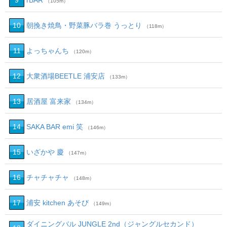
9
rBAR
（105m）
10
朝挽き焼鳥・野菜豚バラ巻 うっとり
（118m）
11
よっちゃんち
（120m）
12
大衆酒場BEETLE 浦安店
（133m）
13
居酒屋 富来家
（134m）
14
SAKA BAR emi 笑
（146m）
15
いざかや 慶
（147m）
16
チャチャチャ
（148m）
17
浦安 kitchen あそび
（149m）
ダイニングバル JUNGLE 2nd（ジャングルセカンド）