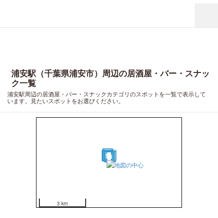
浦安駅（千葉県浦安市）周辺の居酒屋・バー・スナッ
ク一覧
浦安駅周辺の居酒屋・バー・スナックカテゴリのスポットを一覧で表示して
います。見たいスポットをお選びください。
16
20
13
7
12
19
14
15
18
9
3
11
10
1
6
2
4
17
5
8
3 km