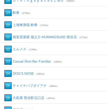
18
ＤｉｎｉｎｇｓｐａｃｅＥＬＭＯ
（164m）
19
酔拳
（170m）
20
上海喰酒場 酔拳
（171m）
21
個室居酒屋 蔵之介‐KURANOSUKE‐熊谷店
（171m）
22
エルメス
（178m）
23
Casual Shot Bar Familiar
（182m）
24
DOG’S NOSE
（182m）
25
チャイナパブダイアナ
（182m）
26
大島屋 熊谷駅北口店
（187m）