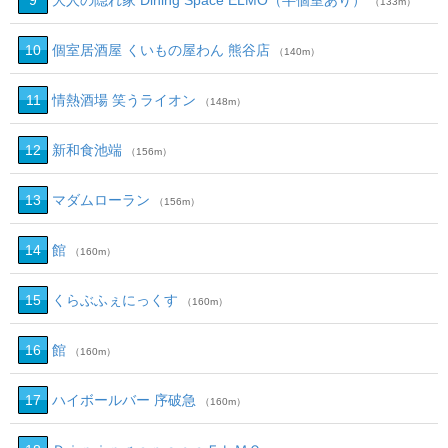
9
大人の隠れ家 Dining Space ELMO（半個室あり）
（133m）
10
個室居酒屋 くいもの屋わん 熊谷店
（140m）
11
情熱酒場 笑うライオン
（148m）
12
新和食池端
（156m）
13
マダムローラン
（156m）
14
館
（160m）
15
くらぶふぇにっくす
（160m）
16
館
（160m）
17
ハイボールバー 序破急
（160m）