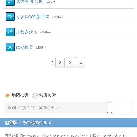
27
居酒屋 まじま
（197m）
28
くまGAYA 新川屋
（198m）
29
月わさびっ
（198m）
30
はぐれ雲
（205m）
1
2
3
4
地図検索
お店検索
熊谷駅：その他のグルメ
熊谷駅周辺のその他のグルメジャンルからスポットを探すことができます。