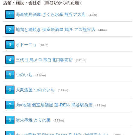
店舗・施設・会社名（熊谷駅からの距離）
1
海産物居酒屋 さくら水産 熊谷アズ店
（42m）
2
地鶏と網焼き 個室居酒屋 鶏匠 アズ熊谷店
（48m）
3
オトーニョ
（84m）
4
三代目 鳥メロ 熊谷北口駅前店
（125m）
5
つのいち
（126m）
6
大衆酒屋 つの☆いち
（127m）
7
肉×地酒 個室居酒屋 蓮‐REN‐ 熊谷駅前店
（131m）
8
炭火串焼 とりの巣
（132m）