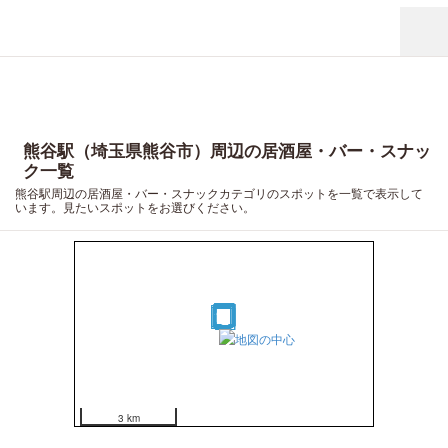
熊谷駅（埼玉県熊谷市）周辺の居酒屋・バー・スナッ
ク一覧
熊谷駅周辺の居酒屋・バー・スナックカテゴリのスポットを一覧で表示して
います。見たいスポットをお選びください。
19
20
18
13
14
15
16
17
11
12
10
7
8
9
4
3
5
6
1
2
3 km