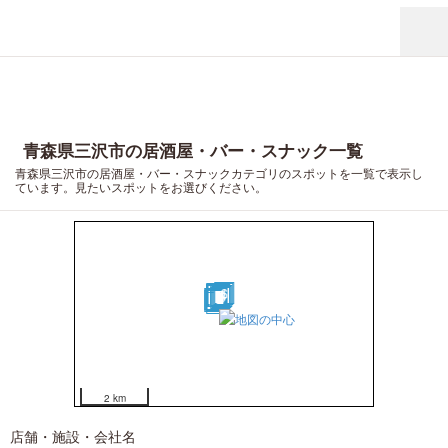
青森県三沢市の居酒屋・バー・スナック一覧
青森県三沢市の居酒屋・バー・スナックカテゴリのスポットを一覧で表示し
ています。見たいスポットをお選びください。
6
17
4
19
20
5
14
7
8
9
3
1
2
16
15
12
18
10
11
13
2 km
店舗・施設・会社名