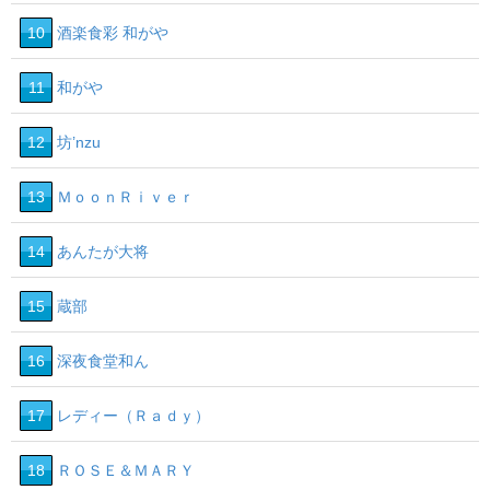
10
酒楽食彩 和がや
11
和がや
12
坊’nzu
13
ＭｏｏｎＲｉｖｅｒ
14
あんたが大将
15
蔵部
16
深夜食堂和ん
17
レディー（Ｒａｄｙ）
18
ＲＯＳＥ＆ＭＡＲＹ