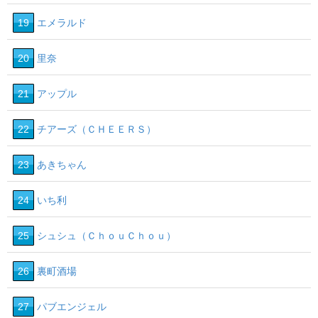
19
エメラルド
20
里奈
21
アップル
22
チアーズ（ＣＨＥＥＲＳ）
23
あきちゃん
24
いち利
25
シュシュ（ＣｈｏｕＣｈｏｕ）
26
裏町酒場
27
パブエンジェル