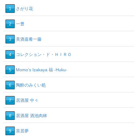
1
さがり花
2
一豊
3
美酒嘉肴一藤
4
コレクション・ド・ＨＩＲＯ
5
Momo’s Izakaya 福 -Huku-
6
陶酔のみくい処
7
居酒屋 中々
8
居酒屋 酒池肉林
9
茶居夢