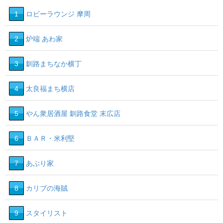
1
ロビーラウンジ 摩周
2
炉端 あわ家
3
釧路まちなか横丁
4
太良福まち横店
5
やん衆居酒屋 釧路食堂 末広店
6
ＢＡＲ・米利堅
7
あぶり家
8
カリブの海賊
9
スタイリスト