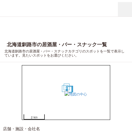
北海道釧路市の居酒屋・バー・スナック一覧
北海道釧路市の居酒屋・バー・スナックカテゴリのスポットを一覧で表示し
ています。見たいスポットをお選びください。
2
1
3
4
10
11
12
13
14
15
16
17
18
19
20
7
8
9
5
6
2 km
店舗・施設・会社名