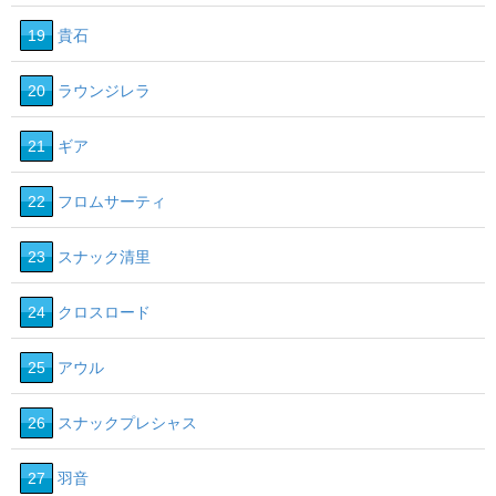
19
貴石
20
ラウンジレラ
21
ギア
22
フロムサーティ
23
スナック清里
24
クロスロード
25
アウル
26
スナックプレシャス
27
羽音