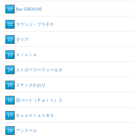
10
Bar GROOVE
11
ラウンジ・プラチナ
12
ダリア
13
Ｖｉｏｌａ
14
ストロベリーフィールズ
15
スナックかおり
16
昴パート（Ｐａｒｔ）２
17
Ｒｕｓｈｔｏｎ８０
18
アンドール