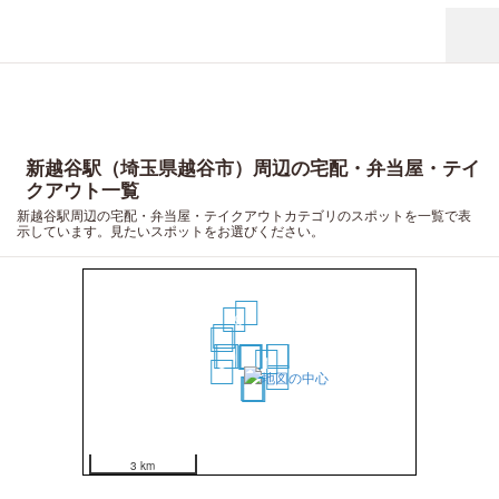
新越谷駅（埼玉県越谷市）周辺の宅配・弁当屋・テイ
クアウト一覧
新越谷駅周辺の宅配・弁当屋・テイクアウトカテゴリのスポットを一覧で表
示しています。見たいスポットをお選びください。
5
20
19
3
16
11
10
7
8
9
12
13
14
6
1
2
4
15
17
18
3 km