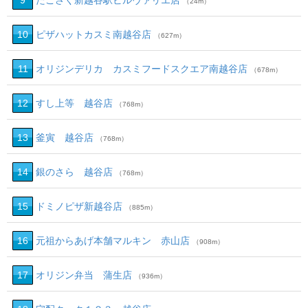
9
たごさく新越谷駅ビルヴァリエ店
（24m）
10
ピザハットカスミ南越谷店
（627m）
11
オリジンデリカ カスミフードスクエア南越谷店
（678m）
12
すし上等 越谷店
（768m）
13
釜寅 越谷店
（768m）
14
銀のさら 越谷店
（768m）
15
ドミノピザ新越谷店
（885m）
16
元祖からあげ本舗マルキン 赤山店
（908m）
17
オリジン弁当 蒲生店
（936m）