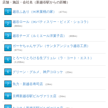
店舗・施設・会社名（新越谷駅からの距離）
1
越谷ふあり（㈱米菓桃の家）
（477m）
越谷ロール（㈱パティスリー・ビィズ・ショコラ）
2
（883m）
3
越谷チーズ（ルミエール洋菓子店）
（908m）
ガーヤちゃんサブレ（サンタアンジェラ越谷工房）
4
（977m）
とろ〜りとろける生ブリュレ（ラ・コート・エスト）
5
（3,206m）
6
グリーン・グルメ、神戸コロッケ
（23m）
7
魚力・新越谷寿司店
（24m）
8
京樽新越谷駅ビルヴァリエ店
（24m）