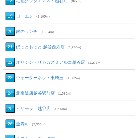
18
宅配クック１２３・越谷店
（947m）
19
ローエン
（1,105m）
20
銀のランチ
（1,224m）
21
ほっともっと 越谷西方店
（1,230m）
22
オリジンデリカカスミアルコ越谷店
（1,273m）
23
ウォーターネット東埼玉
（1,502m）
24
北京飯店越谷駅前店
（1,536m）
25
ピザーラ 越谷店
（1,613m）
26
金寿司
（2,350m）