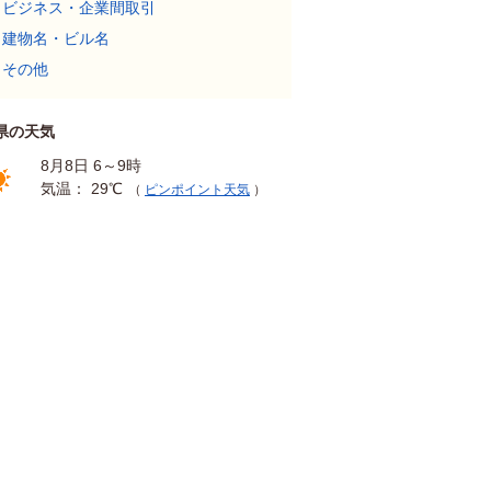
ビジネス・企業間取引
建物名・ビル名
その他
県の天気
8月8日 6～9時
気温： 29℃
（
ピンポイント天気
）