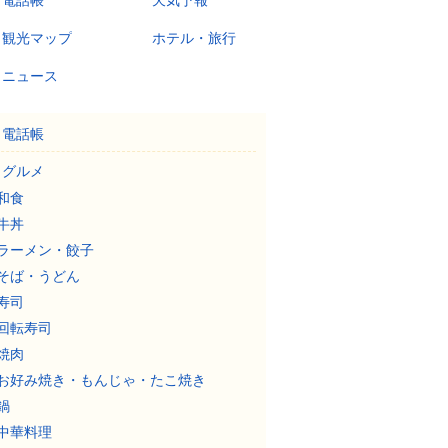
電話帳
天気予報
観光マップ
ホテル・旅行
ニュース
電話帳
グルメ
和食
牛丼
ラーメン・餃子
そば・うどん
寿司
回転寿司
焼肉
お好み焼き・もんじゃ・たこ焼き
鍋
中華料理