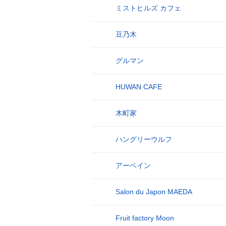
ミストヒルズ カフェ
17
豆乃木
18
グルマン
19
HUWAN CAFE
20
木町家
21
ハングリーウルフ
22
アーベイン
23
Salon du Japon MAEDA
24
Fruit factory Moon
25