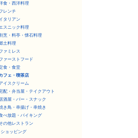
洋食・西洋料理
フレンチ
イタリアン
エスニック料理
割烹・料亭・懐石料理
郷土料理
ファミレス
ファーストフード
定食・食堂
カフェ・喫茶店
アイスクリーム
宅配・弁当屋・テイクアウト
居酒屋・バー・スナック
焼き鳥・串揚げ・串焼き
食べ放題・バイキング
その他レストラン
ショッピング