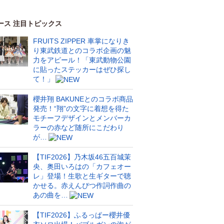
ース 注目トピックス
FRUITS ZIPPER 車掌になりき
り東武鉄道とのコラボ企画の魅
力をアピール！「東武動物公園
に貼ったステッカーはぜひ探し
て！」
櫻井翔 BAKUNEとのコラボ商品
発売！“翔”の文字に着想を得た
モチーフデザインとメンバーカ
ラーの赤など随所にこだわり
が…
【TIF2026】乃木坂46五百城茉
央、奥田いろはの「カフェオー
レ」登場！生歌と生ギターで聴
かせる。赤えんぴつ作詞作曲の
あの曲を…
【TIF2026】ふるっぱー櫻井優