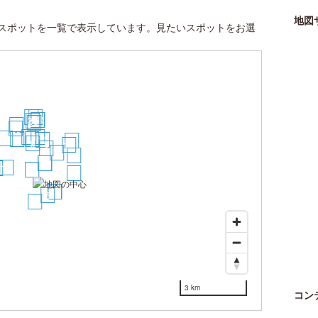
地図
スポットを一覧で表示しています。見たいスポットをお選
30
29
27
28
26
24
25
23
15
14
21
16
13
12
22
9
19
4
6
18
2
3
10
0
1
17
7
8
5
11
3 km
コン