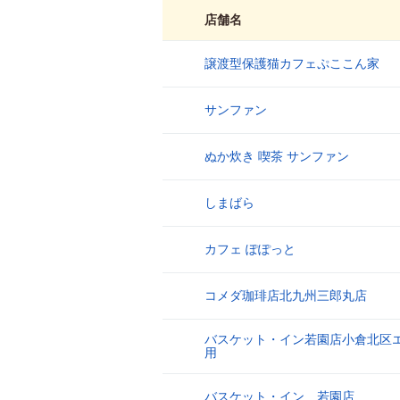
店舗名
譲渡型保護猫カフェぷここん家
1
サンファン
2
ぬか炊き 喫茶 サンファン
3
しまばら
4
カフェ ぽぽっと
5
コメダ珈琲店北九州三郎丸店
6
バスケット・イン若園店小倉北区
7
用
バスケット・イン 若園店
8