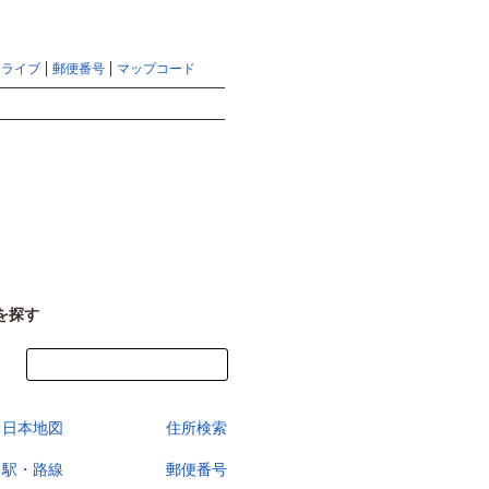
地図検索ならマピオントップ
ヘルプ
サイトマップ
ドライブ
郵便番号
マップコード
検索
を探す
今すぐ地図を見る
日本地図
住所検索
駅・路線
郵便番号