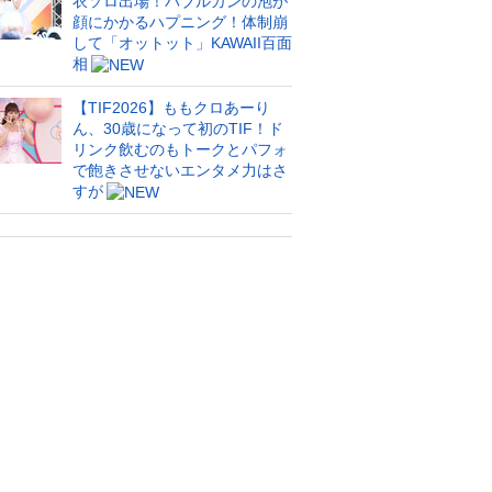
衣ソロ出場！バブルガンの泡が
顔にかかるハプニング！体制崩
して「オットット」KAWAII百面
相
【TIF2026】ももクロあーり
ん、30歳になって初のTIF！ド
リンク飲むのもトークとパフォ
で飽きさせないエンタメ力はさ
すが