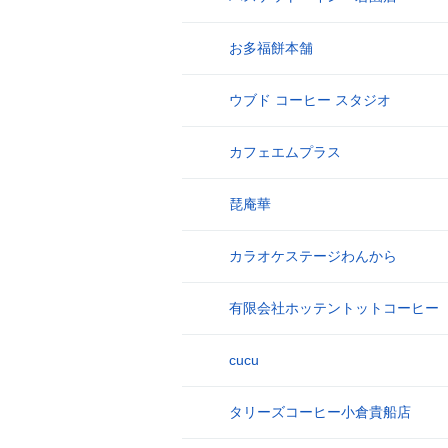
お多福餅本舗
9
ウブド コーヒー スタジオ
10
カフェエムプラス
11
琵庵華
12
カラオケステージわんから
13
有限会社ホッテントットコーヒー
14
cucu
15
タリーズコーヒー小倉貴船店
16