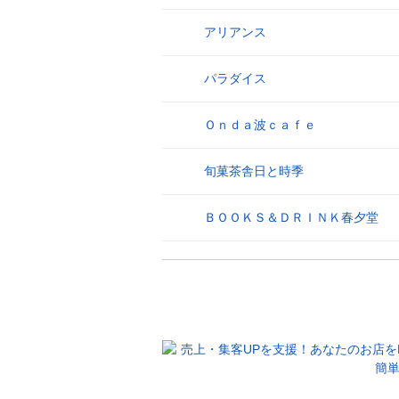
アリアンス
26
パラダイス
27
Ｏｎｄａ波ｃａｆｅ
28
旬菓茶舎日と時季
29
ＢＯＯＫＳ＆ＤＲＩＮＫ春夕堂
30