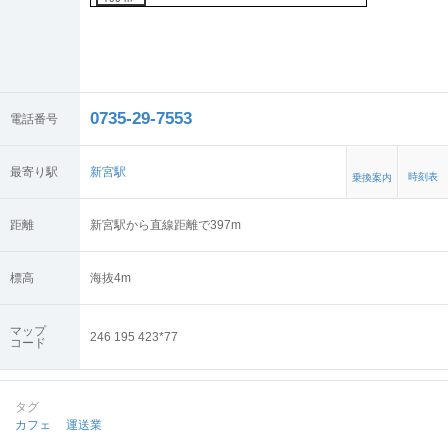
0735-29-7553
電話番号
最寄り駅
新宮駅
時刻表
乗換案内
距離
新宮駅から直線距離で397m
標高
海抜
4
m
マップ
246 195 423*77
コード
タグ
カフェ
運送業