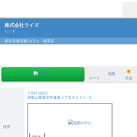
株式会社ライズ
らいず
新宮市/新宮駅/カフェ・喫茶店
地図
ルート
天気
〒647-0023
和歌山県新宮市蓬莱３丁目６２５１−５
住所
100 m