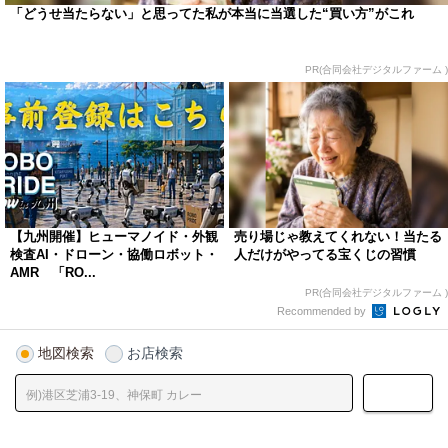
「どうせ当たらない」と思ってた私が本当に当選した“買い方”がこれ
PR(合同会社デジタルファーム )
【九州開催】ヒューマノイド・外観
売り場じゃ教えてくれない！当たる
検査AI・ドローン・協働ロボット・
人だけがやってる宝くじの習慣
AMR 「RO...
PR(合同会社デジタルファーム )
Recommended by
地図検索
お店検索