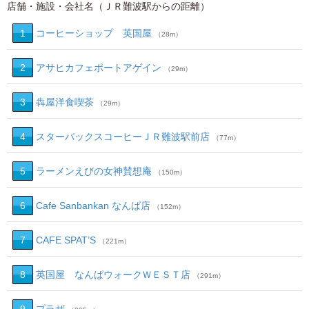
店舗・施設・会社名（ＪＲ難波駅からの距離）
1
コーヒーショップ 英国屋
（28m）
2
アサヒカフェポートアゲイン
（29m）
3
犇屋洋食喫茶
（29m）
4
スターバックスコーヒーＪＲ難波駅前店
（77m）
5
ラーメンえびの女神賛想庵
（150m）
6
Cafe Sanbankan なんば店
（152m）
7
CAFE SPAT’S
（221m）
8
英国屋 なんばウォークＷＥＳＴ店
（291m）