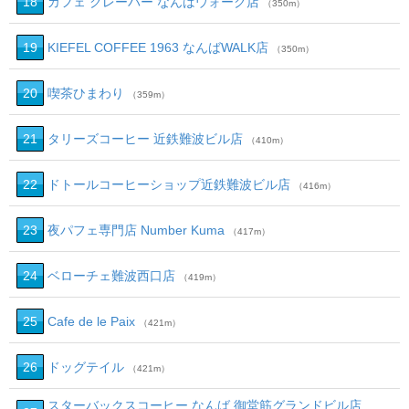
18
カフェ クレーバー なんばウォーク店
（350m）
19
KIEFEL COFFEE 1963 なんばWALK店
（350m）
20
喫茶ひまわり
（359m）
21
タリーズコーヒー 近鉄難波ビル店
（410m）
22
ドトールコーヒーショップ近鉄難波ビル店
（416m）
23
夜パフェ専門店 Number Kuma
（417m）
24
ベローチェ難波西口店
（419m）
25
Cafe de le Paix
（421m）
26
ドッグテイル
（421m）
スターバックスコーヒー なんば 御堂筋グランドビル店