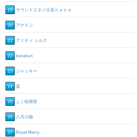
19
サウンドスタジオ花ｈａｎａ
20
アゲイン
21
アミティ シルク
22
kanabun
23
ジャッキー
24
直
25
ふく松喫茶
26
八月の猫
27
Royal Merry