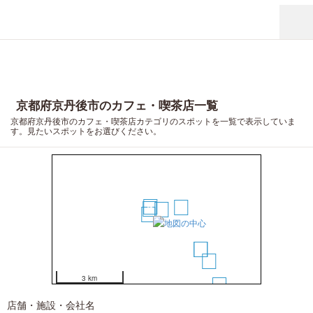
18
20
19
16
17
15
京都府京丹後市のカフェ・喫茶店一覧
京都府京丹後市のカフェ・喫茶店カテゴリのスポットを一覧で表示していま
10
す。見たいスポットをお選びください。
2
5
3
1
4
6
7
8
3 km
11
9
12
店舗・施設・会社名