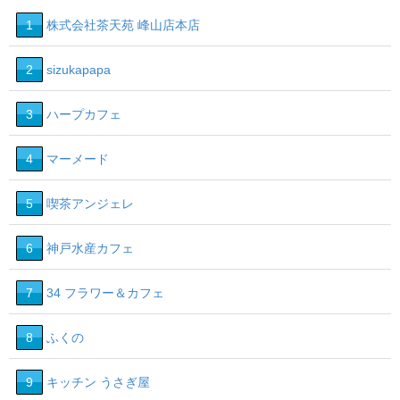
14
13
1
株式会社茶天苑 峰山店本店
2
sizukapapa
3
ハープカフェ
4
マーメード
5
喫茶アンジェレ
6
神戸水産カフェ
7
34 フラワー＆カフェ
8
ふくの
9
キッチン うさぎ屋