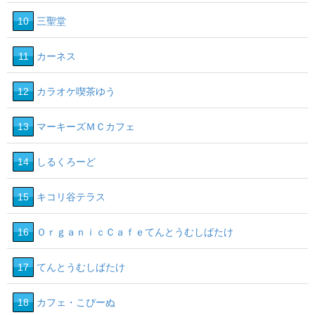
10
三聖堂
11
カーネス
12
カラオケ喫茶ゆう
13
マーキーズＭＣカフェ
14
しるくろーど
15
キコリ谷テラス
16
ＯｒｇａｎｉｃＣａｆｅてんとうむしばたけ
17
てんとうむしばたけ
18
カフェ・こぴーぬ