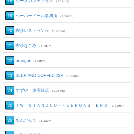
18
シーズカフェプラス
（1,148m）
19
ペーパードール事務所
（1,240m）
20
喫茶レストラン丘
（1,263m）
21
喫茶なごみ
（1,287m）
22
oranger
（1,305m）
23
BEER AND COFFEE 229
（1,308m）
24
すずや 東岡崎店
（1,317m）
25
ＴＷＩＳＴＡＮＤＣＯＦＦＥＥＲＯＡＳＴＥＲＳ
（1,319m）
26
あんだんて
（1,323m）