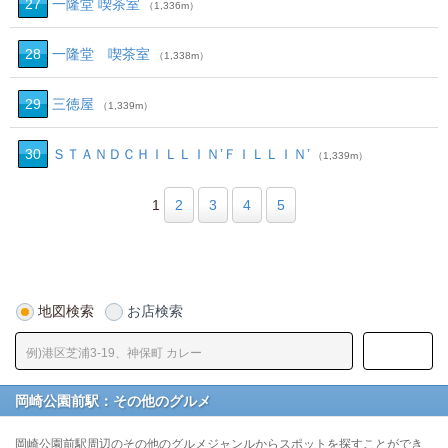
27
一隆堂 喫茶室
（1,336m）
28
一隆堂 喫茶室
（1,338m）
29
三徳屋
（1,339m）
30
ＳＴＡＮＤＣＨＩＬＬＩＮ’ＦＩＬＬＩＮ’
（1,339m）
1
2
3
4
5
地図検索
お店検索
岡崎公園前駅：その他のグルメ
岡崎公園前駅周辺のその他のグルメジャンルからスポットを探すことができ