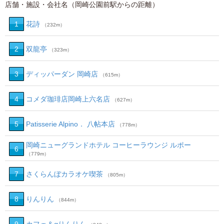
店舗・施設・会社名（岡崎公園前駅からの距離）
1
花詩
（232m）
2
双龍亭
（323m）
3
ディッパーダン 岡崎店
（615m）
4
コメダ珈琲店岡崎上六名店
（627m）
5
Patisserie Alpino． 八帖本店
（778m）
岡崎ニューグランドホテル コーヒーラウンジ ルポー
6
（779m）
7
さくらんぼカラオケ喫茶
（805m）
8
りんりん
（844m）