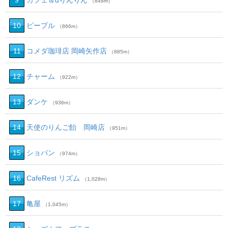
9
カフェ＆αりんりん
（848m）
10
ピープル
（866m）
11
コメダ珈琲店 岡崎矢作店
（885m）
12
チャーム
（922m）
13
ダンケ
（936m）
14
天使のりんご飴 岡崎店
（951m）
15
ショパン
（974m）
16
CafeRest リズム
（1,028m）
17
亀屋
（1,045m）