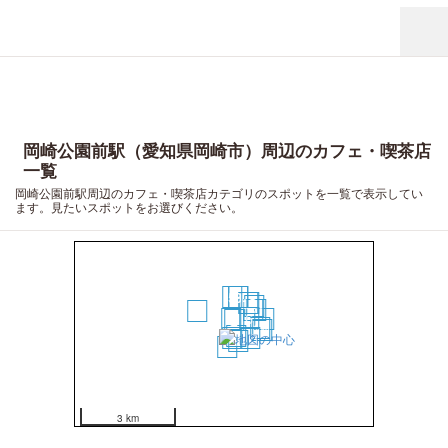
岡崎公園前駅（愛知県岡崎市）周辺のカフェ・喫茶店
一覧
岡崎公園前駅周辺のカフェ・喫茶店カテゴリのスポットを一覧で表示してい
ます。見たいスポットをお選びください。
5
8
9
12
13
16
14
17
11
6
1
20
2
18
19
3
4
15
7
10
3 km