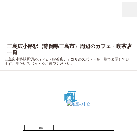
三島広小路駅（静岡県三島市）周辺のカフェ・喫茶店
一覧
三島広小路駅周辺のカフェ・喫茶店カテゴリのスポットを一覧で表示してい
ます。見たいスポットをお選びください。
20
15
14
19
17
13
8
2
3
11
18
4
7
5
1
12
16
6
10
9
3 km