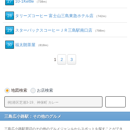
27
10‐1Kettle
（738m）
28
タリーズコーヒー 富士山三島東急ホテル店
（742m）
29
スターバックスコーヒーＪＲ三島駅南口店
（798m）
30
福太朗茶屋
（818m）
1
2
3
地図検索
お店検索
三島広小路駅：その他のグルメ
三島広小路駅周辺のその他のグルメジャンルからスポットを探すことができ