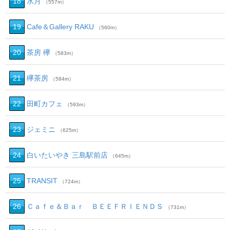
18
水月
（557m）
19
Cafe＆Gallery RAKU
（560m）
20
茶房 欅
（583m）
21
欅茶房
（584m）
22
田町カフェ
（593m）
23
ジェミニ
（625m）
24
白いたいやき 三島駅前店
（645m）
25
TRANSIT
（724m）
26
Ｃａｆｅ＆Ｂａｒ ＢＥＥＦＲＩＥＮＤＳ
（731m）