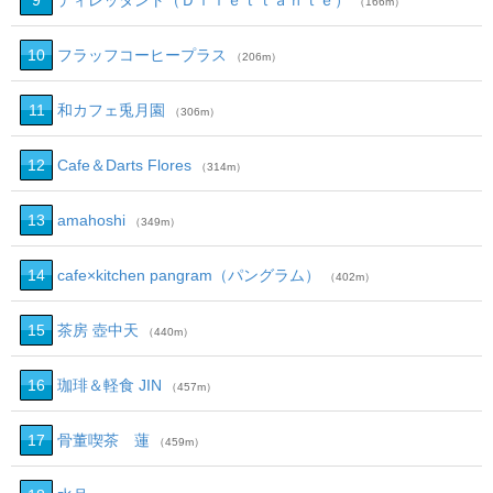
9
ディレッタント（Ｄｉｌｅｔｔａｎｔｅ）
（166m）
10
フラッフコーヒープラス
（206m）
11
和カフェ兎月園
（306m）
12
Cafe＆Darts Flores
（314m）
13
amahoshi
（349m）
14
cafe×kitchen pangram（パングラム）
（402m）
15
茶房 壺中天
（440m）
16
珈琲＆軽食 JIN
（457m）
17
骨董喫茶 蓮
（459m）