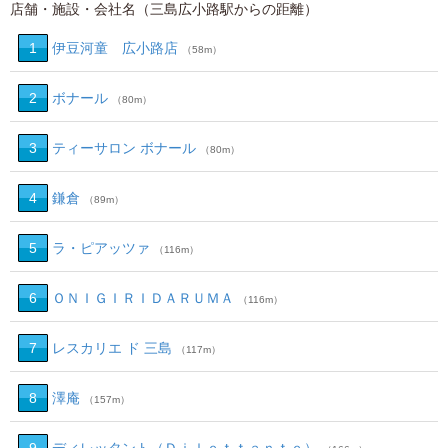
店舗・施設・会社名（三島広小路駅からの距離）
1
伊豆河童 広小路店
（58m）
2
ボナール
（80m）
3
ティーサロン ボナール
（80m）
4
鎌倉
（89m）
5
ラ・ピアッツァ
（116m）
6
ＯＮＩＧＩＲＩＤＡＲＵＭＡ
（116m）
7
レスカリエ ド 三島
（117m）
8
澤庵
（157m）