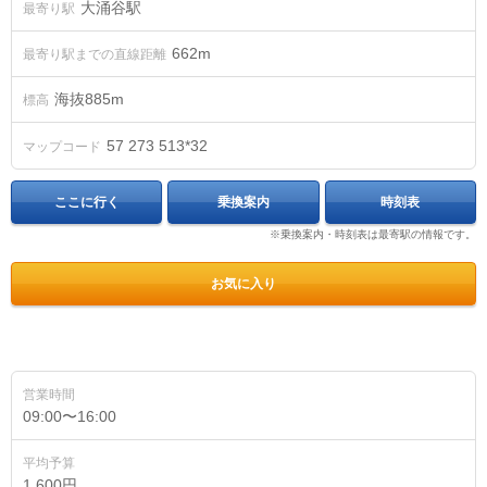
大涌谷駅
最寄り駅
662m
最寄り駅までの直線距離
海抜
885
m
標高
57 273 513*32
マップコード
ここに行く
乗換案内
時刻表
※乗換案内・時刻表は最寄駅の情報です。
お気に入り
営業時間
09:00〜16:00
平均予算
1,600円