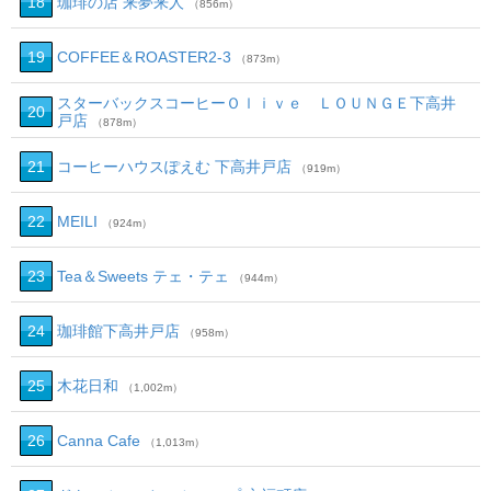
18
珈琲の店 来夢来人
（856m）
19
COFFEE＆ROASTER2‐3
（873m）
スターバックスコーヒーＯｌｉｖｅ ＬＯＵＮＧＥ下高井
20
戸店
（878m）
21
コーヒーハウスぽえむ 下高井戸店
（919m）
22
MEILI
（924m）
23
Tea＆Sweets テェ・テェ
（944m）
24
珈琲館下高井戸店
（958m）
25
木花日和
（1,002m）
26
Canna Cafe
（1,013m）