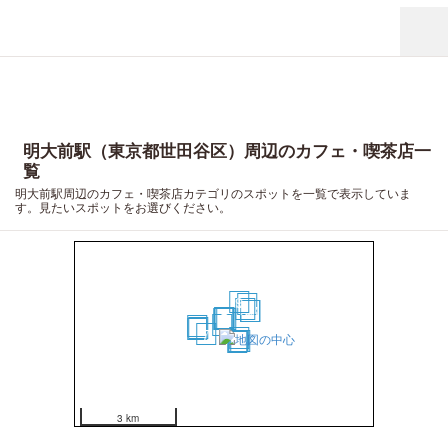
明大前駅（東京都世田谷区）周辺のカフェ・喫茶店一
覧
明大前駅周辺のカフェ・喫茶店カテゴリのスポットを一覧で表示していま
す。見たいスポットをお選びください。
9
18
10
16
17
3
5
1
2
4
6
19
14
20
7
8
11
12
15
13
3 km