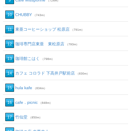
9
Cafe Missponne
（724m）
10
CHUBBY
（743m）
11
東亜コーヒーショップ 松原店
（791m）
12
珈琲専門店東亜 東松原店
（793m）
13
珈琲館こはく
（798m）
14
カフェ コロラド 下高井戸駅前店
（830m）
15
hula kafe
（834m）
16
cafe．picnic
（848m）
17
竹仙堂
（850m）