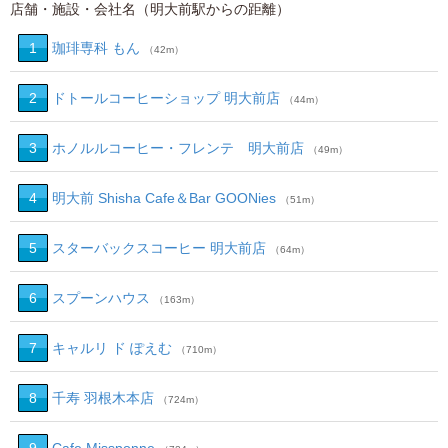
店舗・施設・会社名（明大前駅からの距離）
1
珈琲専科 もん
（42m）
2
ドトールコーヒーショップ 明大前店
（44m）
3
ホノルルコーヒー・フレンテ 明大前店
（49m）
4
明大前 Shisha Cafe＆Bar GOONies
（51m）
5
スターバックスコーヒー 明大前店
（64m）
6
スプーンハウス
（163m）
7
キャルリ ド ぽえむ
（710m）
8
千寿 羽根木本店
（724m）