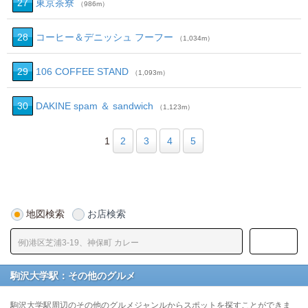
27
東京茶寮
（986m）
28
コーヒー＆デニッシュ フーフー
（1,034m）
29
106 COFFEE STAND
（1,093m）
30
DAKINE spam ＆ sandwich
（1,123m）
1
2
3
4
5
地図検索
お店検索
駒沢大学駅：その他のグルメ
駒沢大学駅周辺のその他のグルメジャンルからスポットを探すことができま