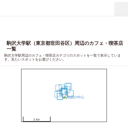
駒沢大学駅（東京都世田谷区）周辺のカフェ・喫茶店
一覧
駒沢大学駅周辺のカフェ・喫茶店カテゴリのスポットを一覧で表示していま
す。見たいスポットをお選びください。
15
16
11
14
8
10
2
3
5
1
4
6
7
12
17
18
20
9
13
19
3 km