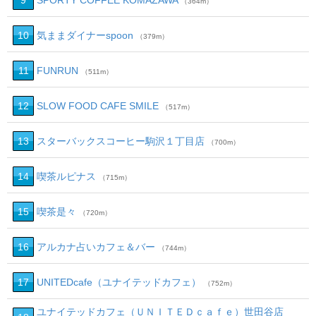
9
SPORTY COFFEE KOMAZAWA
（364m）
10
気ままダイナーspoon
（379m）
11
FUNRUN
（511m）
12
SLOW FOOD CAFE SMILE
（517m）
13
スターバックスコーヒー駒沢１丁目店
（700m）
14
喫茶ルピナス
（715m）
15
喫茶是々
（720m）
16
アルカナ占いカフェ＆バー
（744m）
17
UNITEDcafe（ユナイテッドカフェ）
（752m）
ユナイテッドカフェ（ＵＮＩＴＥＤｃａｆｅ）世田谷店