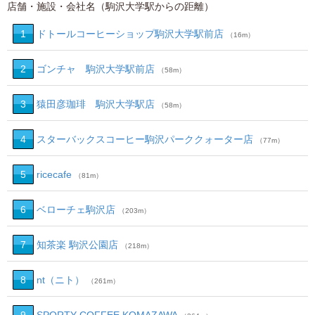
店舗・施設・会社名（駒沢大学駅からの距離）
1
ドトールコーヒーショップ駒沢大学駅前店
（16m）
2
ゴンチャ 駒沢大学駅前店
（58m）
3
猿田彦珈琲 駒沢大学駅店
（58m）
4
スターバックスコーヒー駒沢パーククォーター店
（77m）
5
ricecafe
（81m）
6
ベローチェ駒沢店
（203m）
7
知茶楽 駒沢公園店
（218m）
8
nt（ニト）
（261m）