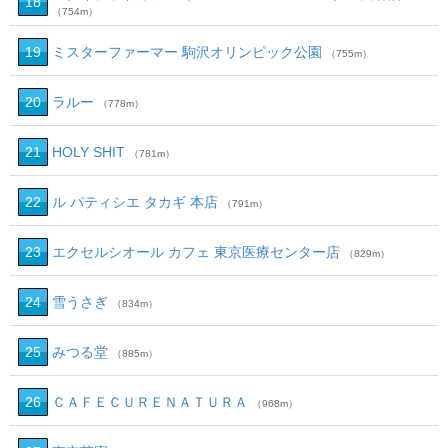
18
（754m）
19
ミスターファーマー 駒沢オリンピック公園
（755m）
20
ラルー
（778m）
21
HOLY SHIT
（781m）
22
ル パティシエ タカギ 本店
（791m）
23
エクセルシオール カフェ 東京医療センター店
（829m）
24
雪うさぎ
（834m）
25
みつる堂
（885m）
26
ＣＡＦＥＣＵＲＥＮＡＴＵＲＡ
（968m）