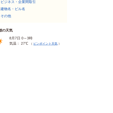
ビジネス・企業間取引
建物名・ビル名
その他
都の天気
8月7日 0～3時
気温： 27℃
（
ピンポイント天気
）