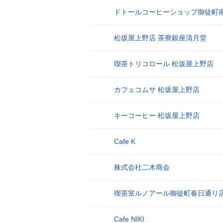
ドトールコーヒーショップ御徒町
6
松坂屋上野店 茶寮銀座清月堂
7
喫茶トリコロール 松坂屋上野店
8
カフェコムサ 松坂屋上野店
9
キーコーヒー 松坂屋上野店
10
Cafe K
11
株式会社二木商会
12
喫茶室ルノアール御徒町春日通り
13
Cafe NIKI
14