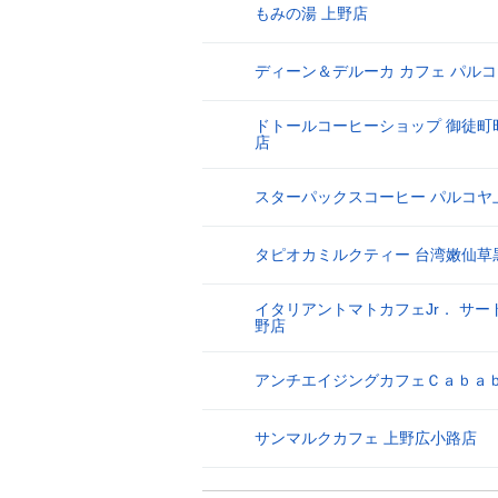
もみの湯 上野店
23
ディーン＆デルーカ カフェ パル
24
ドトールコーヒーショップ 御徒町
25
店
スターパックスコーヒー パルコヤ
26
タピオカミルクティー 台湾嫩仙草
27
イタリアントマトカフェJr． サー
28
野店
アンチエイジングカフェＣａｂａ
29
サンマルクカフェ 上野広小路店
30