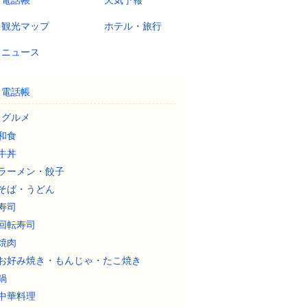
電話帳
天気予報
観光マップ
ホテル・旅行
ニュース
電話帳
グルメ
和食
牛丼
ラーメン・餃子
そば・うどん
寿司
回転寿司
焼肉
お好み焼き・もんじゃ・たこ焼き
鍋
中華料理