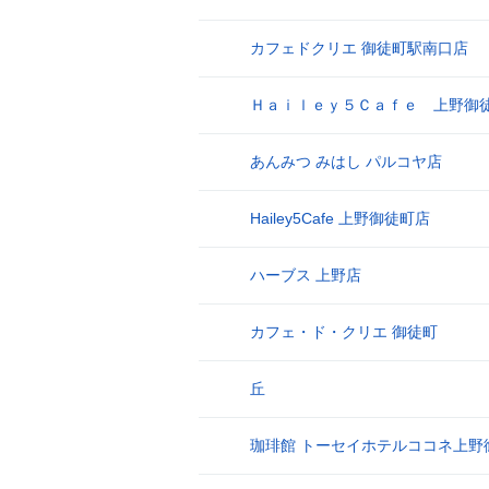
カフェドクリエ 御徒町駅南口店
15
Ｈａｉｌｅｙ５Ｃａｆｅ 上野御
16
あんみつ みはし パルコヤ店
17
Hailey5Cafe 上野御徒町店
18
ハーブス 上野店
19
カフェ・ド・クリエ 御徒町
20
丘
21
珈琲館 トーセイホテルココネ上野
22