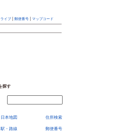
地図検索ならマピオントップ
ヘルプ
サイトマップ
ドライブ
郵便番号
マップコード
検索
を探す
今すぐ地図を見る
日本地図
住所検索
駅・路線
郵便番号