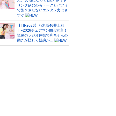
ん、30歳になって初のTIF！ド
リンク飲むのもトークとパフォ
で飽きさせないエンタメ力はさ
すが
【TIF2026】乃木坂46井上和
TIF2026チェアマン開会宣言！
恒例のラジオ体操で和ちゃんの
動きが怪しく疑惑が…