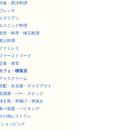
洋食・西洋料理
フレンチ
イタリアン
エスニック料理
割烹・料亭・懐石料理
郷土料理
ファミレス
ファーストフード
定食・食堂
カフェ・喫茶店
アイスクリーム
宅配・弁当屋・テイクアウト
居酒屋・バー・スナック
焼き鳥・串揚げ・串焼き
食べ放題・バイキング
その他レストラン
ショッピング