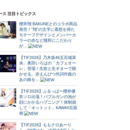
ース 注目トピックス
櫻井翔 BAKUNEとのコラボ商品
発売！“翔”の文字に着想を得た
モチーフデザインとメンバーカ
ラーの赤など随所にこだわり
が…
【TIF2026】乃木坂46五百城茉
央、奥田いろはの「カフェオー
レ」登場！生歌と生ギターで聴
かせる。赤えんぴつ作詞作曲の
あの曲を…
【TIF2026】ふるっぱー櫻井優
衣ソロ出場！バブルガンの泡が
顔にかかるハプニング！体制崩
して「オットット」KAWAII百面
相
【TIF2026】ももクロあーり