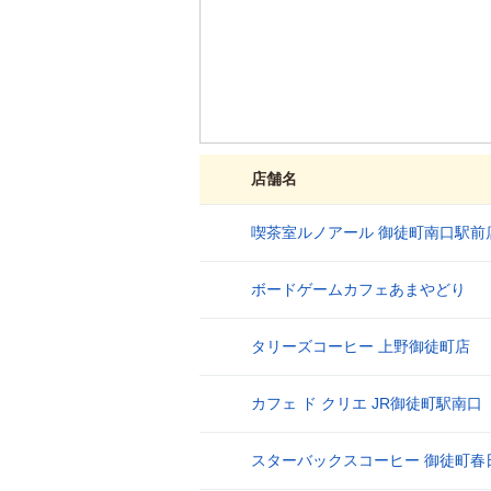
店舗名
喫茶室ルノアール 御徒町南口駅前
1
ボードゲームカフェあまやどり
2
タリーズコーヒー 上野御徒町店
3
カフェ ド クリエ JR御徒町駅南口
4
スターバックスコーヒー 御徒町春
5