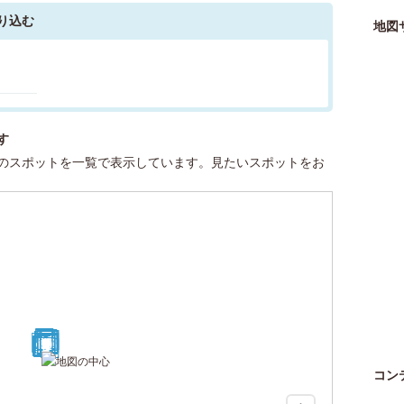
り込む
地図
す
のスポットを一覧で表示しています。見たいスポットをお
30
23
27
21
12
14
25
28
16
18
11
29
13
5
10
7
8
9
3
1
2
19
24
26
17
22
15
4
6
20
コン