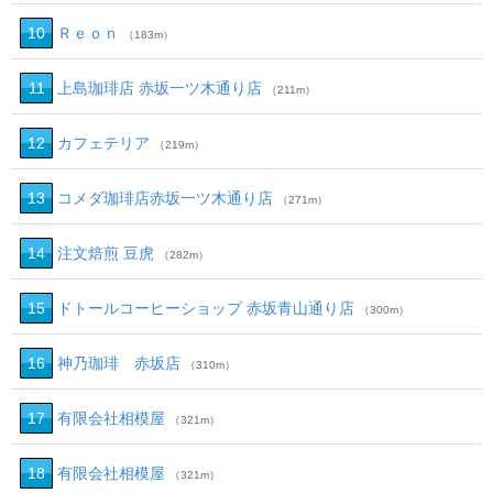
10
Ｒｅｏｎ
（183m）
11
上島珈琲店 赤坂一ツ木通り店
（211m）
12
カフェテリア
（219m）
13
コメダ珈琲店赤坂一ツ木通り店
（271m）
14
注文焙煎 豆虎
（282m）
15
ドトールコーヒーショップ 赤坂青山通り店
（300m）
16
神乃珈琲 赤坂店
（310m）
17
有限会社相模屋
（321m）
18
有限会社相模屋
（321m）