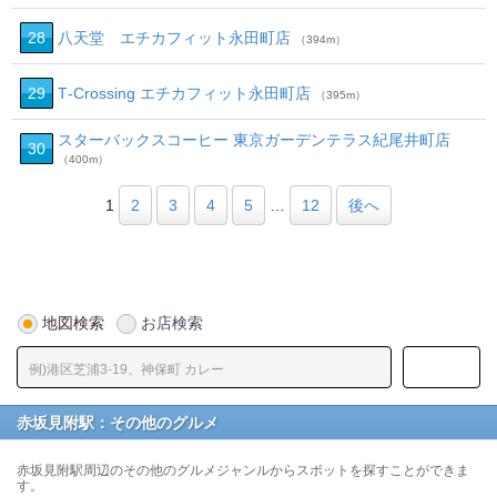
28
八天堂 エチカフィット永田町店
（394m）
29
T‐Crossing エチカフィット永田町店
（395m）
スターバックスコーヒー 東京ガーデンテラス紀尾井町店
30
（400m）
1
2
3
4
5
…
12
後へ
地図検索
お店検索
赤坂見附駅：その他のグルメ
赤坂見附駅周辺のその他のグルメジャンルからスポットを探すことができま
す。