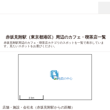
赤坂見附駅（東京都港区）周辺のカフェ・喫茶店一覧
赤坂見附駅周辺のカフェ・喫茶店カテゴリのスポットを一覧で表示していま
す。見たいスポットをお選びください。
3
5
6
2
12
1
15
7
10
9
4
11
8
13
14
16
17
18
19
20
3 km
店舗・施設・会社名（赤坂見附駅からの距離）