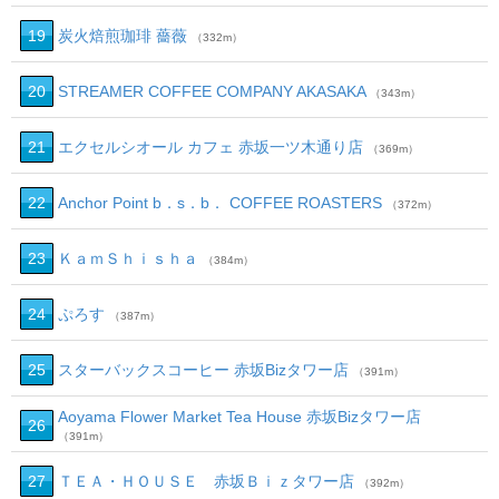
19
炭火焙煎珈琲 薔薇
（332m）
20
STREAMER COFFEE COMPANY AKASAKA
（343m）
21
エクセルシオール カフェ 赤坂一ツ木通り店
（369m）
22
Anchor Point b．s．b． COFFEE ROASTERS
（372m）
23
ＫａｍＳｈｉｓｈａ
（384m）
24
ぷろす
（387m）
25
スターバックスコーヒー 赤坂Bizタワー店
（391m）
Aoyama Flower Market Tea House 赤坂Bizタワー店
26
（391m）
27
ＴＥＡ・ＨＯＵＳＥ 赤坂Ｂｉｚタワー店
（392m）