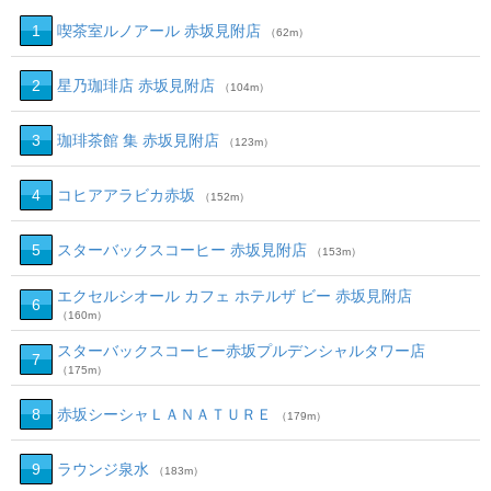
1
喫茶室ルノアール 赤坂見附店
（62m）
2
星乃珈琲店 赤坂見附店
（104m）
3
珈琲茶館 集 赤坂見附店
（123m）
4
コヒアアラビカ赤坂
（152m）
5
スターバックスコーヒー 赤坂見附店
（153m）
エクセルシオール カフェ ホテルザ ビー 赤坂見附店
6
（160m）
スターバックスコーヒー赤坂プルデンシャルタワー店
7
（175m）
8
赤坂シーシャＬＡＮＡＴＵＲＥ
（179m）
9
ラウンジ泉水
（183m）