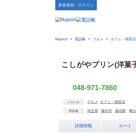
新規登録・ログイン
Mapion
>
電話帳
>
グルメ
>
カフェ・喫茶店
こしがやプリン(洋菓子
048-971-7860
グルメ
カフェ・喫茶店
ジャンル
埼玉県
越谷市
越谷駅
[駅
所在地
詳細情報
ルート