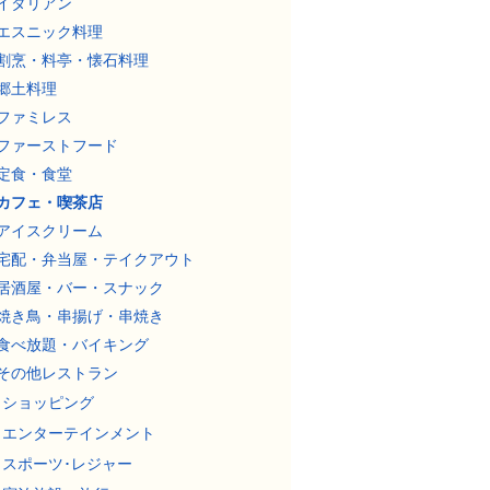
イタリアン
エスニック料理
割烹・料亭・懐石料理
郷土料理
ファミレス
ファーストフード
定食・食堂
カフェ・喫茶店
アイスクリーム
宅配・弁当屋・テイクアウト
居酒屋・バー・スナック
焼き鳥・串揚げ・串焼き
食べ放題・バイキング
その他レストラン
ショッピング
エンターテインメント
スポーツ･レジャー