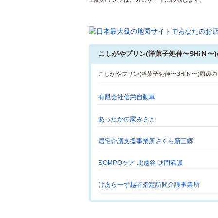
上記のリンクは、外部サイトに移動します。
こしがやプリン(洋菓子処伸〜SHiＮ〜
こしがやプリン(洋菓子処伸〜SHiＮ〜)周
有限会社信栄自動車
あったかの家みさと
居宅介護支援事業所さくら新三郷
SOMPOケア 北越谷 訪問看護
けあらーず越谷指定訪問介護事業所