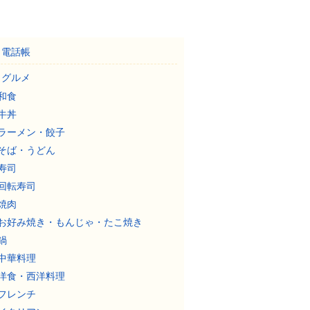
電話帳
グルメ
和食
牛丼
ラーメン・餃子
そば・うどん
寿司
回転寿司
焼肉
お好み焼き・もんじゃ・たこ焼き
鍋
中華料理
洋食・西洋料理
フレンチ