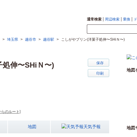
通常検索
周辺検索
乗換
>
埼玉県
>
越谷市
>
越谷駅
>
こしがやプリン(洋菓子処伸〜SHiＮ〜)
処伸〜SHiＮ〜)
保存
地図
印刷
からのルート]
地図
天気予報
地図