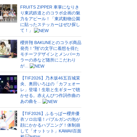
FRUITS ZIPPER 車掌になりき
り東武鉄道とのコラボ企画の魅
力をアピール！「東武動物公園
に貼ったステッカーはぜひ探し
て！」
櫻井翔 BAKUNEとのコラボ商品
発売！“翔”の文字に着想を得た
モチーフデザインとメンバーカ
ラーの赤など随所にこだわり
が…
【TIF2026】乃木坂46五百城茉
央、奥田いろはの「カフェオー
レ」登場！生歌と生ギターで聴
かせる。赤えんぴつ作詞作曲の
あの曲を…
【TIF2026】ふるっぱー櫻井優
衣ソロ出場！バブルガンの泡が
顔にかかるハプニング！体制崩
して「オットット」KAWAII百面
相