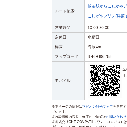
越谷駅からこしがやプ
ルート検索
こしがやプリン(洋菓
営業時間
10:00-20:00
定休日
水曜日
標高
海抜4m
マップコード
3 469 898*55
左
ォ
モバイル
※本ページの情報は
マピオン観光マップ
を運営す
ています。
※施設情報の誤り、修正のご依頼は
お問い合わせ
※株式会社ONE COMPATH（ワン・コンパ