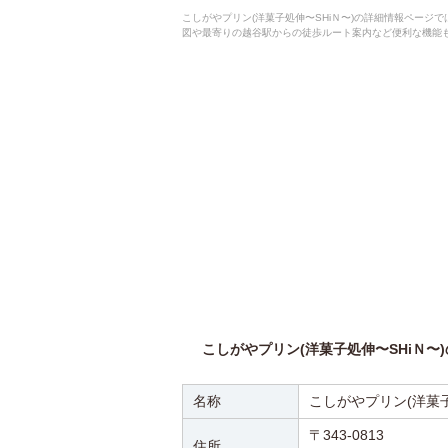
こしがやプリン(洋菓子処伸〜SHiＮ〜)の詳細情報ペー
図や最寄りの越谷駅からの徒歩ルート案内など便利な機能
こしがやプリン(洋菓子処伸〜SHiＮ〜
名称
こしがやプリン(洋菓子
〒343-0813
住所