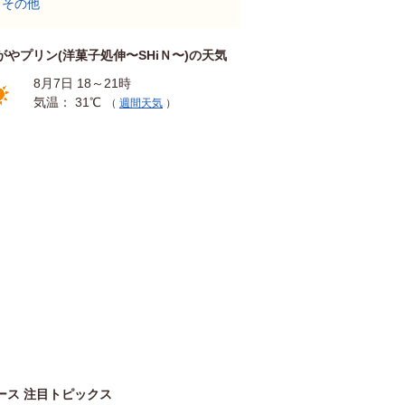
その他
がやプリン(洋菓子処伸〜SHiＮ〜)の天気
8月7日 18～21時
気温： 31℃
（
週間天気
）
ース 注目トピックス