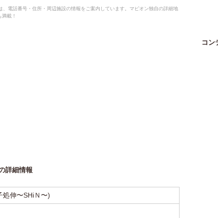
ジでは、電話番号・住所・周辺施設の情報をご案内しています。マピオン独自の詳細地
も満載！
コン
)の詳細情報
処伸〜SHiＮ〜)