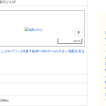
4春日ビル1F
200 m
こしがやプリン(洋菓子処伸〜SHiＮ〜)の大きい地図を見る
86m