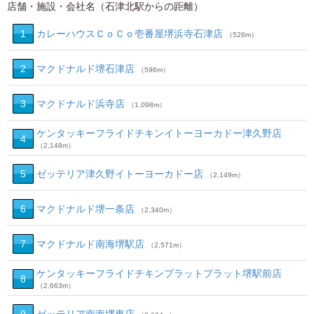
店舗・施設・会社名（石津北駅からの距離）
1
カレーハウスＣｏＣｏ壱番屋堺浜寺石津店
（526m）
2
マクドナルド堺石津店
（596m）
3
マクドナルド浜寺店
（1,098m）
ケンタッキーフライドチキンイトーヨーカドー津久野店
4
（2,148m）
5
ゼッテリア津久野イトーヨーカドー店
（2,149m）
6
マクドナルド堺一条店
（2,340m）
7
マクドナルド南海堺駅店
（2,571m）
ケンタッキーフライドチキンプラットプラット堺駅前店
8
（2,663m）