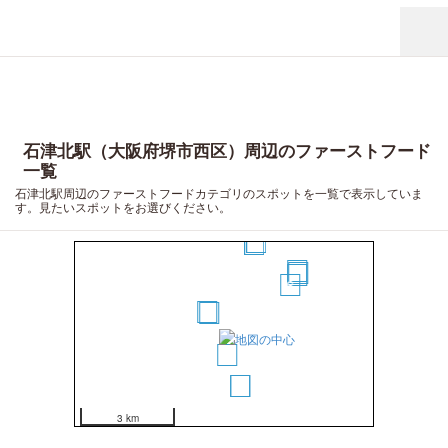
石津北駅（大阪府堺市西区）周辺のファーストフード
一覧
石津北駅周辺のファーストフードカテゴリのスポットを一覧で表示していま
す。見たいスポットをお選びください。
8
7
11
10
9
6
2
1
3
4
5
3 km