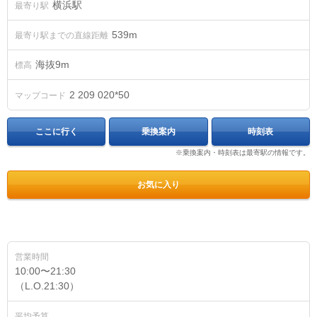
横浜駅
最寄り駅
539m
最寄り駅までの直線距離
海抜
9
m
標高
2 209 020*50
マップコード
ここに行く
乗換案内
時刻表
※乗換案内・時刻表は最寄駅の情報です。
お気に入り
営業時間
10:00〜21:30
（L.O.21:30）
平均予算