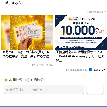
一致」する方...
PR(株式会社MURA)
８月のロト6はこの方法で買え!!６
工務店特化のAI活用教育サービス
つの数字が『完全一致』する方法
「Build AI Academy」、サービス
開...
PR(株式会社MURA)
Recommended by
地図検索
お店検索