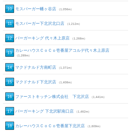
10
モスバーガー幡ヶ谷店
（1,056m）
11
モスバーガー下北沢北口店
（1,212m）
12
バーガーキング 代々木上原店
（1,268m）
カレーハウスＣｏＣｏ壱番屋アコルデ代々木上原店
13
（1,289m）
14
マクドナルド方南町店
（1,371m）
15
マクドナルド下北沢店
（1,408m）
16
ファーストキッチン株式会社 下北沢店
（1,441m）
17
バーガーキング 下北沢駅南口店
（1,462m）
18
カレーハウスＣｏＣｏ壱番屋下北沢店
（1,609m）