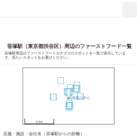
笹塚駅（東京都渋谷区）周辺のファーストフード一覧
笹塚駅周辺のファーストフードカテゴリのスポットを一覧で表示していま
す。見たいスポットをお選びください。
14
10
6
7
8
9
5
4
2
3
1
12
13
20
19
11
15
16
17
18
3 km
店舗・施設・会社名（笹塚駅からの距離）