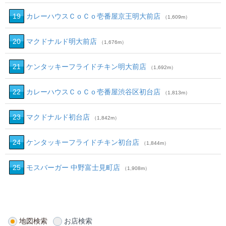
19
カレーハウスＣｏＣｏ壱番屋京王明大前店
（1,609m）
20
マクドナルド明大前店
（1,676m）
21
ケンタッキーフライドチキン明大前店
（1,692m）
22
カレーハウスＣｏＣｏ壱番屋渋谷区初台店
（1,813m）
23
マクドナルド初台店
（1,842m）
24
ケンタッキーフライドチキン初台店
（1,844m）
25
モスバーガー 中野富士見町店
（1,908m）
地図検索
お店検索