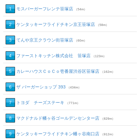
1
モスバーガーフレンテ笹塚店
（54m）
2
ケンタッキーフライドチキン京王笹塚店
（58m）
3
てんや京王クラウン街笹塚店
（60m）
4
ファーストキッチン株式会社 笹塚店
（123m）
5
カレーハウスＣｏＣｏ壱番屋渋谷区笹塚店
（162m）
6
ザ バーガーショップ 393
（434m）
7
トヨダ チーズステーキ
（771m）
8
マクドナルド幡ヶ谷ゴールデンセンター店
（829m）
9
ケンタッキーフライドチキン幡ヶ谷南口店
（912m）