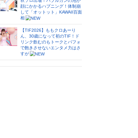
衣ソロ出場！バブルガンの泡が
顔にかかるハプニング！体制崩
して「オットット」KAWAII百面
相
【TIF2026】ももクロあーり
ん、30歳になって初のTIF！ド
リンク飲むのもトークとパフォ
で飽きさせないエンタメ力はさ
すが