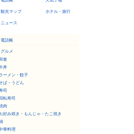
電話帳
天気予報
観光マップ
ホテル・旅行
ニュース
電話帳
グルメ
和食
牛丼
ラーメン・餃子
そば・うどん
寿司
回転寿司
焼肉
お好み焼き・もんじゃ・たこ焼き
鍋
中華料理