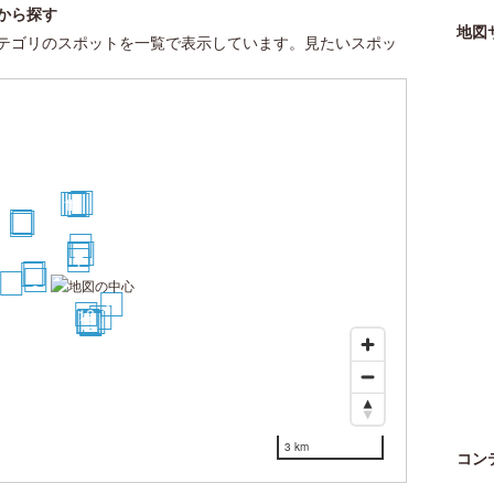
から探す
地図
テゴリのスポットを一覧で表示しています。見たいスポッ
20
14
15
16
18
12
11
10
8
4
7
2
1
3
6
5
9
21
13
25
17
19
23
22
24
3 km
コン