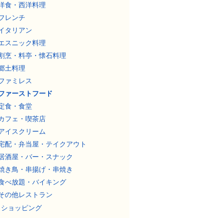
洋食・西洋料理
フレンチ
イタリアン
エスニック料理
割烹・料亭・懐石料理
郷土料理
ファミレス
ファーストフード
定食・食堂
カフェ・喫茶店
アイスクリーム
宅配・弁当屋・テイクアウト
居酒屋・バー・スナック
焼き鳥・串揚げ・串焼き
食べ放題・バイキング
その他レストラン
ショッピング