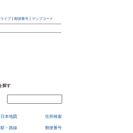
地図検索ならマピオントップ
ヘルプ
サイトマップ
ドライブ
郵便番号
マップコード
検索
を探す
今すぐ地図を見る
日本地図
住所検索
駅・路線
郵便番号