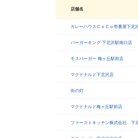
店舗名
カレーハウスＣｏＣｏ壱番屋下北
1
バーガーキング 下北沢駅南口店
2
モスバーガー 梅ヶ丘駅前店
3
マクドナルド下北沢店
4
街の灯
5
マクドナルド梅ヶ丘駅前店
6
ファーストキッチン株式会社 下
7