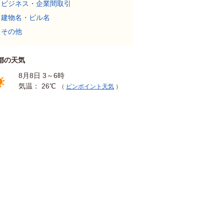
ビジネス・企業間取引
建物名・ビル名
その他
都の天気
8月8日 3～6時
気温： 26℃
（
ピンポイント天気
）