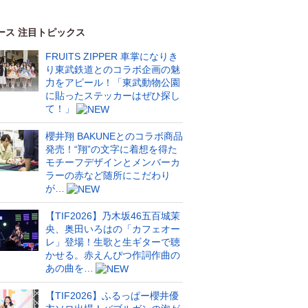
ース 注目トピックス
FRUITS ZIPPER 車掌になりき
り東武鉄道とのコラボ企画の魅
力をアピール！「東武動物公園
に貼ったステッカーはぜひ探し
て！」
櫻井翔 BAKUNEとのコラボ商品
発売！“翔”の文字に着想を得た
モチーフデザインとメンバーカ
ラーの赤など随所にこだわり
が…
【TIF2026】乃木坂46五百城茉
央、奥田いろはの「カフェオー
レ」登場！生歌と生ギターで聴
かせる。赤えんぴつ作詞作曲の
あの曲を…
【TIF2026】ふるっぱー櫻井優