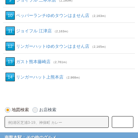
9
ジョイフル 二本木店
（2,160m）
10
ペッパーランチゆめタウンはません店
（2,163m）
11
ジョイフル 江津店
（2,163m）
12
リンガーハットゆめタウンはません店
（2,165m）
13
ガスト熊本藤崎店
（2,761m）
14
リンガーハット上熊本店
（2,968m）
地図検索
お店検索
南熊本駅：その他のグルメ