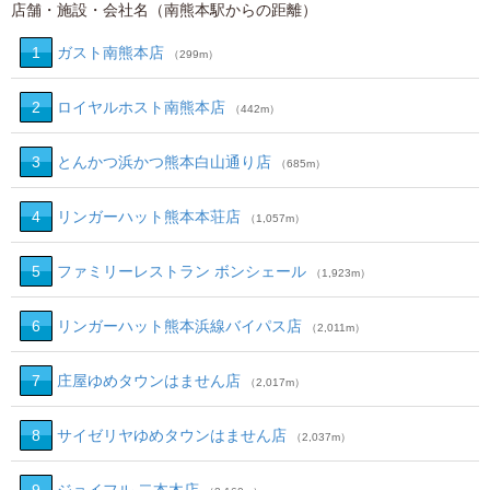
店舗・施設・会社名（南熊本駅からの距離）
1
ガスト南熊本店
（299m）
2
ロイヤルホスト南熊本店
（442m）
3
とんかつ浜かつ熊本白山通り店
（685m）
4
リンガーハット熊本本荘店
（1,057m）
5
ファミリーレストラン ボンシェール
（1,923m）
6
リンガーハット熊本浜線バイパス店
（2,011m）
7
庄屋ゆめタウンはません店
（2,017m）
8
サイゼリヤゆめタウンはません店
（2,037m）