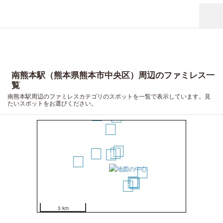
南熊本駅（熊本県熊本市中央区）周辺のファミレス一
覧
南熊本駅周辺のファミレスカテゴリのスポットを一覧で表示しています。見
たいスポットをお選びください。
14
13
5
3
2
4
1
9
11
7
8
10
12
6
3 km