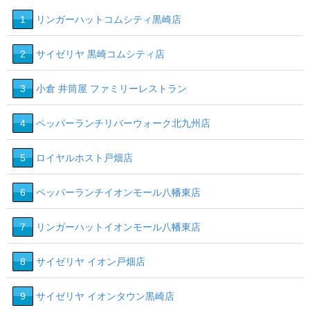
1
リンガーハットコムシティ黒崎店
2
1
3
2
サイゼリヤ 黒崎コムシティ店
3
小倉 井筒屋 ファミリーレストラン
4
ペッパーランチリバーウォーク北九州店
17
5
ロイヤルホスト戸畑店
6
ペッパーランチイオンモール八幡東店
7
リンガーハットイオンモール八幡東店
8
サイゼリヤ イオン戸畑店
9
サイゼリヤ イオンタウン黒崎店