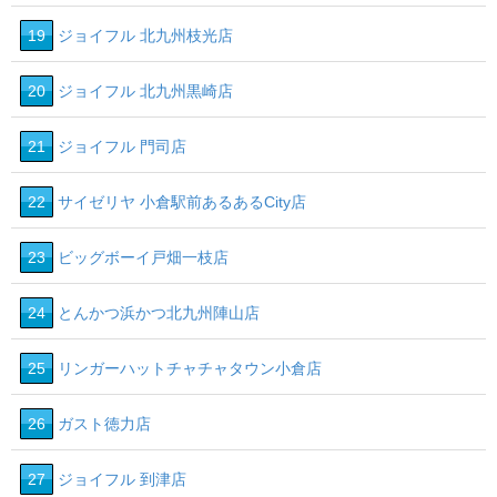
19
ジョイフル 北九州枝光店
20
ジョイフル 北九州黒崎店
21
ジョイフル 門司店
22
サイゼリヤ 小倉駅前あるあるCity店
23
ビッグボーイ戸畑一枝店
24
とんかつ浜かつ北九州陣山店
25
リンガーハットチャチャタウン小倉店
26
ガスト徳力店
27
ジョイフル 到津店