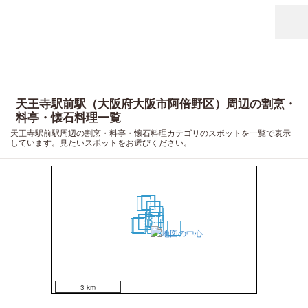
天王寺駅前駅（大阪府大阪市阿倍野区）周辺の割烹・
料亭・懐石料理一覧
天王寺駅前駅周辺の割烹・料亭・懐石料理カテゴリのスポットを一覧で表示
しています。見たいスポットをお選びください。
18
17
19
10
11
7
5
2
3
1
8
9
4
12
13
14
16
15
6
20
3 km