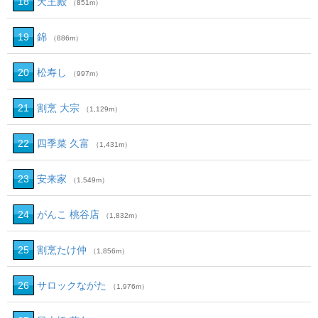
18
天王殿
（851m）
19
錦
（886m）
20
松寿し
（997m）
21
割烹 大宗
（1,129m）
22
四季菜 久富
（1,431m）
23
安来家
（1,549m）
24
がんこ 桃谷店
（1,832m）
25
割烹たけ仲
（1,856m）
26
サロックながた
（1,976m）