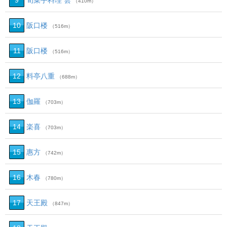
9
旬菜手料理 雲
（410m）
10
阪口楼
（516m）
11
阪口楼
（516m）
12
料亭八重
（688m）
13
伽羅
（703m）
14
楽喜
（703m）
15
惠方
（742m）
16
木春
（780m）
17
天王殿
（847m）