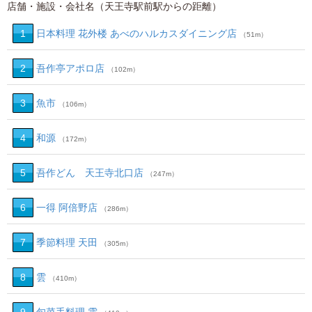
店舗・施設・会社名（天王寺駅前駅からの距離）
1
日本料理 花外楼 あべのハルカスダイニング店
（51m）
2
吾作亭アポロ店
（102m）
3
魚市
（106m）
4
和源
（172m）
5
吾作どん 天王寺北口店
（247m）
6
一得 阿倍野店
（286m）
7
季節料理 天田
（305m）
8
雲
（410m）