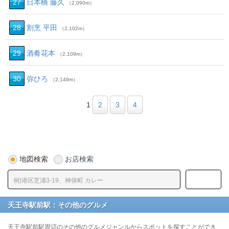
27
日本橋 藤久
（2,090m）
28
割烹 平田
（2,102m）
29
酒肴花本
（2,109m）
30
弥ひろ
（2,149m）
1
2
3
4
地図検索
お店検索
天王寺駅前駅：その他のグルメ
天王寺駅前駅周辺のその他のグルメジャンルからスポットを探すことができ