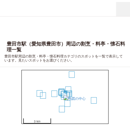
豊田市駅（愛知県豊田市）周辺の割烹・料亭・懐石料
理一覧
豊田市駅周辺の割烹・料亭・懐石料理カテゴリのスポットを一覧で表示して
います。見たいスポットをお選びください。
17
13
10
11
7
19
14
4
12
8
1
2
3
6
5
18
9
20
15
16
3 km