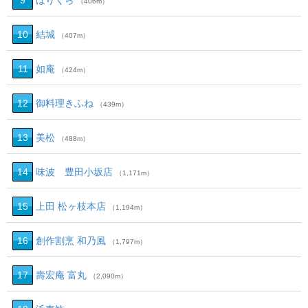
9
ほりくら
（406m）
10
結城
（407m）
11
如庵
（424m）
12
御料理きふね
（439m）
13
美松
（488m）
14
味波 豊田小坂店
（1,171m）
15
上田 松ヶ枝本店
（1,194m）
16
創作割烹 和乃風
（1,797m）
17
壽宏庵 富丸
（2,090m）