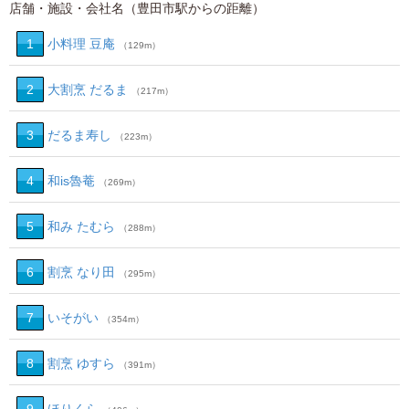
店舗・施設・会社名（豊田市駅からの距離）
1
小料理 豆庵
（129m）
2
大割烹 だるま
（217m）
3
だるま寿し
（223m）
4
和is魯菴
（269m）
5
和み たむら
（288m）
6
割烹 なり田
（295m）
7
いそがい
（354m）
8
割烹 ゆすら
（391m）