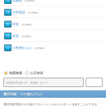
18
浜東鮓
（2,381m）
19
大学西店
（2,760m）
20
祥安
（3,183m）
21
祥安
（3,185m）
22
小料理かん八
（3,768m）
地図検索
お店検索
豊田市駅：その他のグルメ
豊田市駅周辺のその他のグルメジャンルからスポットを探すことができま