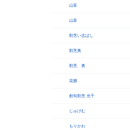
山富
4
山富
5
割烹い志ばし
6
割烹奥
7
割烹 奥
8
花膳
9
創旬割烹 光千
10
じゅげむ
11
もりかわ
12