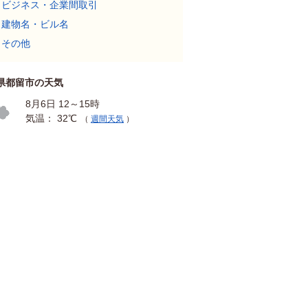
ビジネス・企業間取引
建物名・ビル名
その他
県都留市の天気
8月6日 12～15時
気温： 32℃
（
週間天気
）