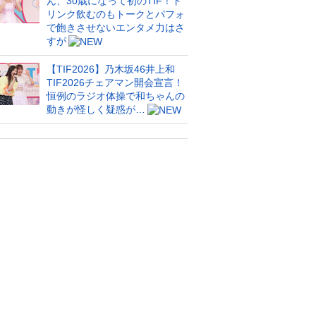
ん、30歳になって初のTIF！ド
リンク飲むのもトークとパフォ
で飽きさせないエンタメ力はさ
すが
【TIF2026】乃木坂46井上和
TIF2026チェアマン開会宣言！
恒例のラジオ体操で和ちゃんの
動きが怪しく疑惑が…