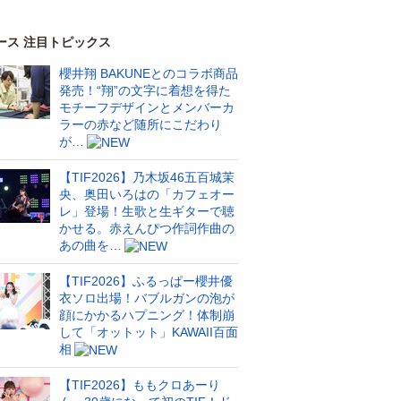
ース 注目トピックス
櫻井翔 BAKUNEとのコラボ商品
発売！“翔”の文字に着想を得た
モチーフデザインとメンバーカ
ラーの赤など随所にこだわり
が…
【TIF2026】乃木坂46五百城茉
央、奥田いろはの「カフェオー
レ」登場！生歌と生ギターで聴
かせる。赤えんぴつ作詞作曲の
あの曲を…
【TIF2026】ふるっぱー櫻井優
衣ソロ出場！バブルガンの泡が
顔にかかるハプニング！体制崩
して「オットット」KAWAII百面
相
【TIF2026】ももクロあーり