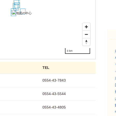
7
8
4
5
1
3
2
9
6
3 km
TEL
0554-43-7843
0554-43-5544
0554-43-4805