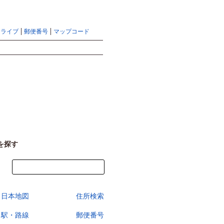
地図検索ならマピオントップ
ヘルプ
サイトマップ
ドライブ
郵便番号
マップコード
検索
を探す
今すぐ地図を見る
日本地図
住所検索
駅・路線
郵便番号