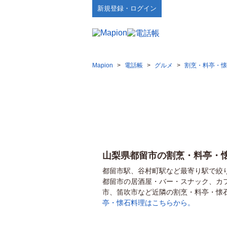
新規登録・ログイン
Mapion
>
電話帳
>
グルメ
>
割烹・料亭・懐
山梨県都留市の割烹・料亭・
都留市駅、谷村町駅など最寄り駅で絞
都留市の居酒屋・バー・スナック、カ
市、笛吹市など近隣の割烹・料亭・懐
亭・懐石料理はこちらから。