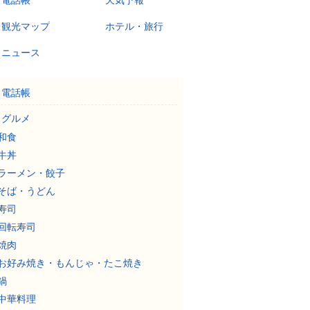
電話帳
天気予報
観光マップ
ホテル・旅行
ニュース
電話帳
グルメ
和食
牛丼
ラーメン・餃子
そば・うどん
寿司
回転寿司
焼肉
お好み焼き・もんじゃ・たこ焼き
鍋
中華料理