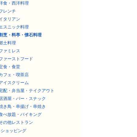
洋食・西洋料理
フレンチ
イタリアン
エスニック料理
割烹・料亭・懐石料理
郷土料理
ファミレス
ファーストフード
定食・食堂
カフェ・喫茶店
アイスクリーム
宅配・弁当屋・テイクアウト
居酒屋・バー・スナック
焼き鳥・串揚げ・串焼き
食べ放題・バイキング
その他レストラン
ショッピング