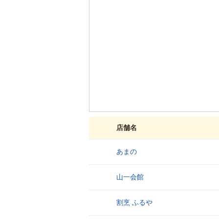
店舗名
あまの
1
山一会館
2
割烹 ふるや
3