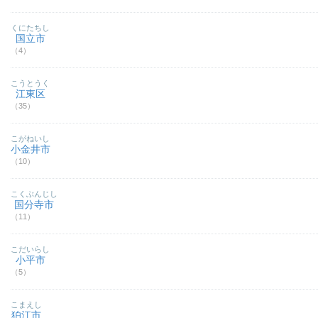
くにたちし
国立市
（4）
こうとうく
江東区
（35）
こがねいし
小金井市
（10）
こくぶんじし
国分寺市
（11）
こだいらし
小平市
（5）
こまえし
狛江市