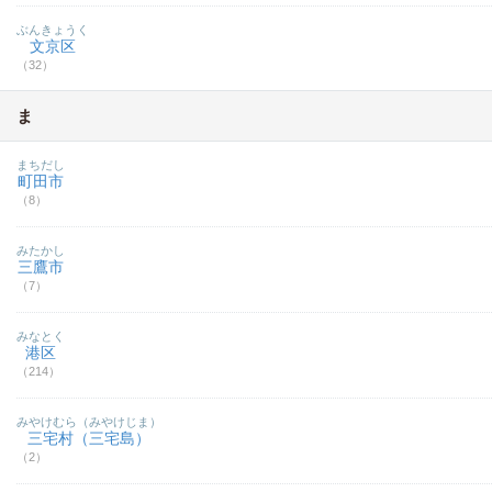
ぶんきょうく
文京区
（32）
ま
まちだし
町田市
（8）
みたかし
三鷹市
（7）
みなとく
港区
（214）
みやけむら（みやけじま）
三宅村（三宅島）
（2）