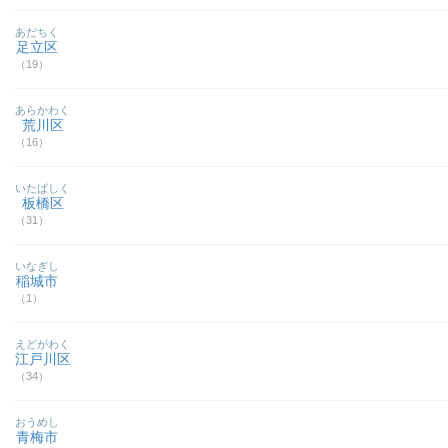
あだちく
足立区
（19）
あらかわく
荒川区
（16）
いたばしく
板橋区
（31）
いなぎし
稲城市
（1）
えどがわく
江戸川区
（34）
おうめし
青梅市