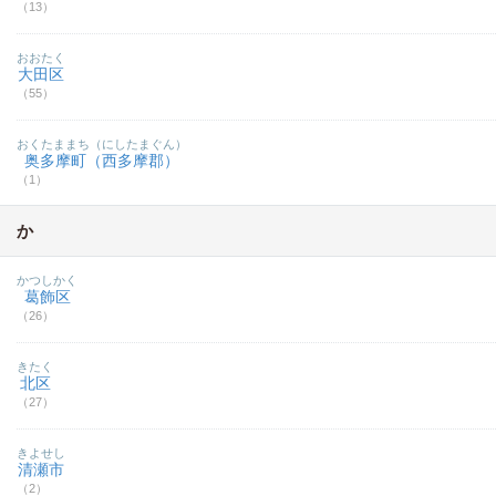
（13）
おおたく
大田区
（55）
おくたままち（にしたまぐん）
奥多摩町（西多摩郡）
（1）
か
かつしかく
葛飾区
（26）
きたく
北区
（27）
きよせし
清瀬市
（2）