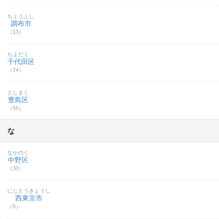
ちょうふし
調布市
（13）
ちよだく
千代田区
（74）
としまく
豊島区
（55）
な
なかのく
中野区
（30）
にしとうきょうし
西東京市
（5）