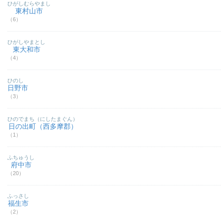
ひがしむらやまし
東村山市
（6）
ひがしやまとし
東大和市
（4）
ひのし
日野市
（3）
ひのでまち（にしたまぐん）
日の出町（西多摩郡）
（1）
ふちゅうし
府中市
（20）
ふっさし
福生市
（2）