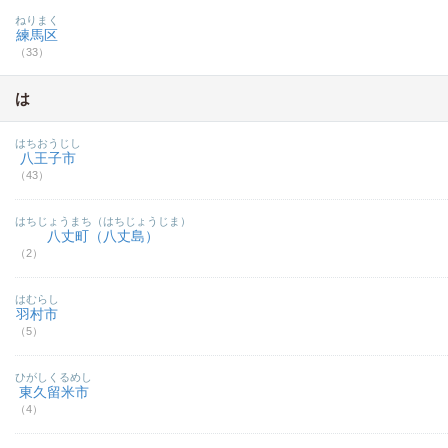
ねりまく
練馬区
（33）
は
はちおうじし
八王子市
（43）
はちじょうまち（はちじょうじま）
八丈町（八丈島）
（2）
はむらし
羽村市
（5）
ひがしくるめし
東久留米市
（4）