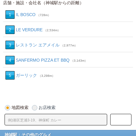
店舗・施設・会社名（神城駅からの距離）
1
IL BOSCO
（728m）
2
LE VERDURE
（2,534m）
3
レストラン エアメイル
（2,977m）
4
SANFERMO PIZZA ET BBQ
（3,143m）
5
ガーリック
（3,298m）
地図検索
お店検索
神城駅：その他のグルメ