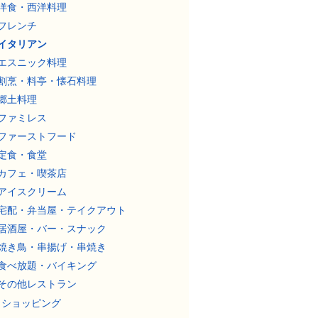
洋食・西洋料理
フレンチ
イタリアン
エスニック料理
割烹・料亭・懐石料理
郷土料理
ファミレス
ファーストフード
定食・食堂
カフェ・喫茶店
アイスクリーム
宅配・弁当屋・テイクアウト
居酒屋・バー・スナック
焼き鳥・串揚げ・串焼き
食べ放題・バイキング
その他レストラン
ショッピング