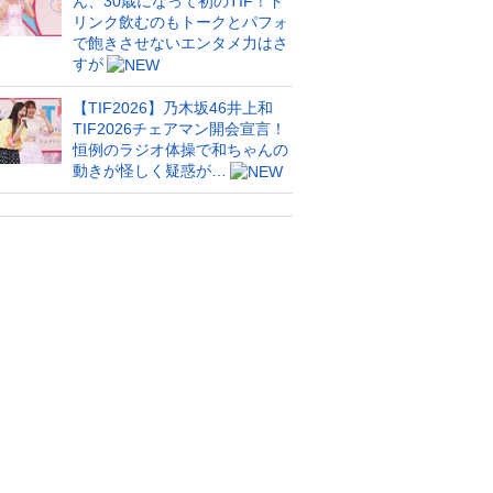
ん、30歳になって初のTIF！ド
リンク飲むのもトークとパフォ
で飽きさせないエンタメ力はさ
すが
【TIF2026】乃木坂46井上和
TIF2026チェアマン開会宣言！
恒例のラジオ体操で和ちゃんの
動きが怪しく疑惑が…