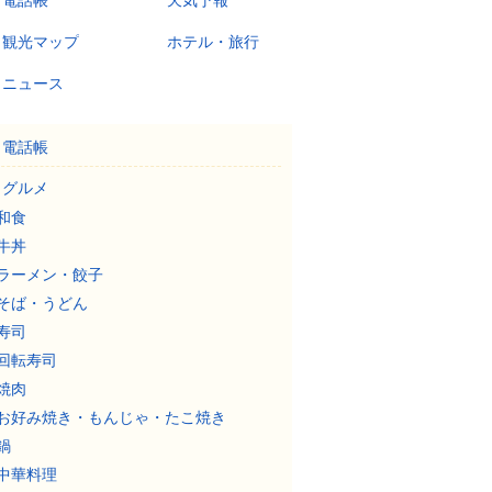
電話帳
天気予報
観光マップ
ホテル・旅行
ニュース
電話帳
グルメ
和食
牛丼
ラーメン・餃子
そば・うどん
寿司
回転寿司
焼肉
お好み焼き・もんじゃ・たこ焼き
鍋
中華料理