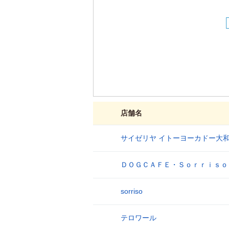
店舗名
サイゼリヤ イトーヨーカドー大
1
ＤＯＧＣＡＦＥ・Ｓｏｒｒｉｓｏ
2
sorriso
3
テロワール
4