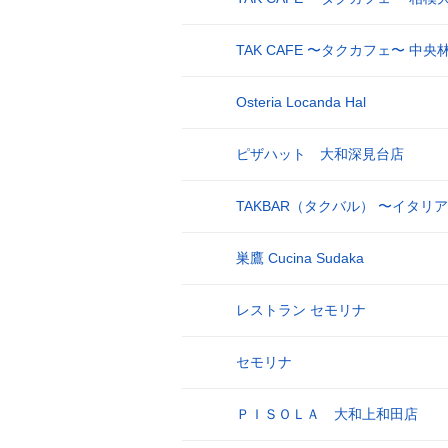
TAK CAFE 〜タクカフェ〜 中央
14
Osteria Locanda Hal
15
ピザハット 大和深見台店
16
TAKBAR（タクバル） 〜イタ
17
巣鷹 Cucina Sudaka
18
レストラン セモリナ
19
セモリナ
20
ＰＩＳＯＬＡ 大和上和田店
21