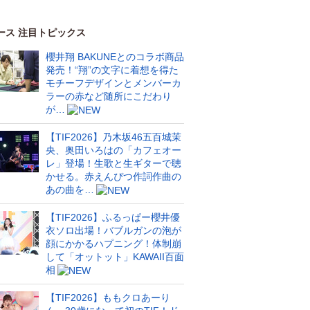
ース 注目トピックス
櫻井翔 BAKUNEとのコラボ商品
発売！“翔”の文字に着想を得た
モチーフデザインとメンバーカ
ラーの赤など随所にこだわり
が…
【TIF2026】乃木坂46五百城茉
央、奥田いろはの「カフェオー
レ」登場！生歌と生ギターで聴
かせる。赤えんぴつ作詞作曲の
あの曲を…
【TIF2026】ふるっぱー櫻井優
衣ソロ出場！バブルガンの泡が
顔にかかるハプニング！体制崩
して「オットット」KAWAII百面
相
【TIF2026】ももクロあーり