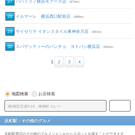
27
パパミラノ横浜モアーズ店
（874m）
28
イルマーレ 横浜西口駅前店
（889m）
29
サイゼリヤ イオンスタイル東神奈川店
（901m）
30
スパゲッティーのパンチョ ヨドバシ横浜店
（902m）
1
2
3
4
地図検索
お店検索
反町駅：その他のグルメ
反町駅周辺のその他のグルメジャンルからスポットを探すことができます。