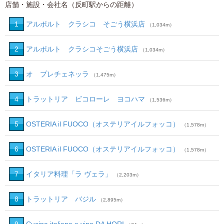
店舗・施設・会社名（反町駅からの距離）
1
アルポルト クラシコ そごう横浜店
（1,034m）
2
アルポルト クラシコそごう横浜店
（1,034m）
3
オ プレチェネッラ
（1,475m）
4
トラットリア ビコローレ ヨコハマ
（1,536m）
5
OSTERIA il FUOCO（オステリアイルフォッコ）
（1,578m）
6
OSTERIA il FUOCO（オステリアイルフォッコ）
（1,578m）
7
イタリア料理「ラ ヴェラ」
（2,203m）
8
トラットリア バジル
（2,895m）