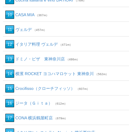
9
Cucina italiana e vino DA HORI
（74m）
10
CASA MIA
（367m）
11
ヴェルデ
（457m）
12
イタリア料理 ヴェルデ
（471m）
13
ドミノ・ピザ 東神奈川店
（486m）
14
横濱 ROCKET ヨコハマロケット 東神奈川
（562m）
15
Crocifisso（クローチフィッソ）
（607m）
16
ジータ（Ｇｉｔａ）
（612m）
17
CONA 横浜鶴屋町店
（679m）