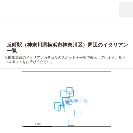
反町駅（神奈川県横浜市神奈川区）周辺のイタリアン
一覧
反町駅周辺のイタリアンカテゴリのスポットを一覧で表示しています。見た
いスポットをお選びください。
14
13
11
12
10
9
16
15
20
18
17
19
1
2
3
5
6
4
7
8
3 km