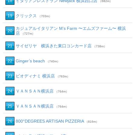
18
イタリアンレストラン Newjack 横浜西口店
（682m）
19
クリックス
（703m）
カジュアルイタリアン M’s Farm 〜エムズファーム〜 横浜
20
店
（727m）
21
サイゼリヤ 横浜きた東口コンカード店
（738m）
22
Ginger’s beach
（740m）
23
ビオディナミ 横浜店
（763m）
24
ＶＡＮＳＡＮ横浜店
（764m）
25
ＶＡＮＳＡＮ横浜店
（764m）
26
800°DEGREES ARTISAN PIZZERIA
（816m）