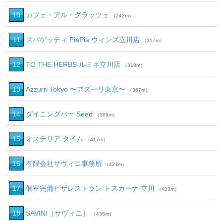
10
カフェ・アル・グラッツェ
（242m）
11
スパゲッティ PiaPia ウィンズ立川店
（317m）
12
TO THE HERBS ルミネ立川店
（318m）
13
Azzurri Tokyo 〜アズーリ東京〜
（367m）
14
ダイニングバー Seed
（389m）
15
オステリア タイム
（417m）
16
有限会社サヴィニ事務所
（421m）
17
個室完備ピザレストラン トスカーナ 立川
（433m）
18
SAVINI［サヴィニ］
（435m）