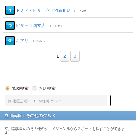
28
ドミノ・ピザ 立川羽衣町店
（1,167m）
29
ピザーラ国立店
（1,217m）
30
キアリ
（1,224m）
1
2
3
地図検索
お店検索
立川南駅：その他のグルメ
立川南駅周辺のその他のグルメジャンルからスポットを探すことができま
す。