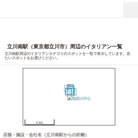
立川南駅（東京都立川市）周辺のイタリアン一覧
立川南駅周辺のイタリアンカテゴリのスポットを一覧で表示しています。見
たいスポットをお選びください。
19
20
18
16
15
14
13
12
3
10
5
7
8
9
2
11
1
4
17
6
3 km
店舗・施設・会社名（立川南駅からの距離）