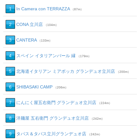
1
In Camera con TERRAZZA
（87m）
2
CONA 立川店
（104m）
3
CANTERA
（133m）
4
スペイン イタリアンバール 縁
（179m）
5
北海道イタリアン ミアボッカ グランデュオ立川店
（200m）
6
SHIBASAKI CAMP
（206m）
7
にんにく屋五右衛門 グランデュオ立川店
（224m）
8
洋麺屋 五右衛門 グランデュオ立川店
（242m）
9
タパス＆タパス立川グランデュオ店
（242m）