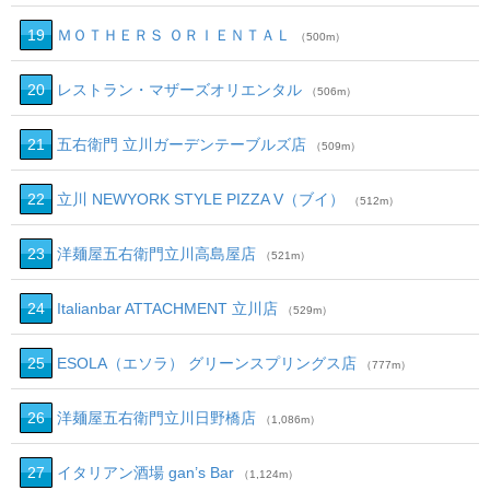
19
ＭＯＴＨＥＲＳ ＯＲＩＥＮＴＡＬ
（500m）
20
レストラン・マザーズオリエンタル
（506m）
21
五右衛門 立川ガーデンテーブルズ店
（509m）
22
立川 NEWYORK STYLE PIZZA V（ブイ）
（512m）
23
洋麺屋五右衛門立川高島屋店
（521m）
24
Italianbar ATTACHMENT 立川店
（529m）
25
ESOLA（エソラ） グリーンスプリングス店
（777m）
26
洋麺屋五右衛門立川日野橋店
（1,086m）
27
イタリアン酒場 gan’s Bar
（1,124m）